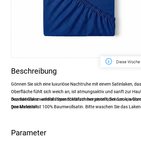
Diese Woche
Beschreibung
Gönnen Sie sich eine luxuriöse Nachtruhe mit einem Satinlaken, das
Oberfläche fühlt sich weich an, ist atmungsaktiv und sanft zur Hau
dezente Glanz verleiht Ihrem Schlafzimmer einen edlen Look, währ
Das Satinlaken wird als Spannbetttuch hergestellt, bei dem ein G
gewährleistet.
Das Material ist 100% Baumwollsatin. Bitte waschen Sie das Lake
zu trocknen. Wenn Sie den Wäschetrockner dennoch verwenden möch
Trocknungstemperatur. Das Satin-Baumwolllaken hat eine bügelfreu
leicht angefeuchtet zu bügeln.
Parameter