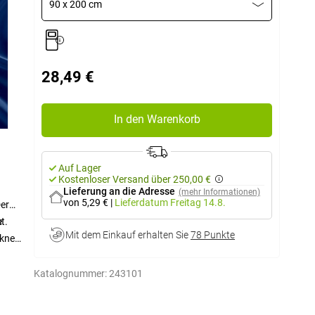
90 x 200 cm
28,49 €
In den Warenkorb
Auf Lager
Kostenloser Versand über 250,00 €
Lieferung an die Adresse
(mehr Informationen)
von 5,29 €
|
Lieferdatum
Freitag 14.8.
Der
e
t.
Mit dem Einkauf erhalten Sie
78 Punkte
ckner
aken
Katalognummer:
243101