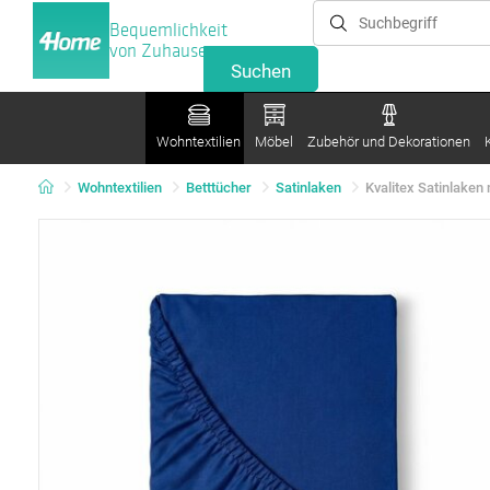
Bequemlichkeit
von Zuhause
Wohntextilien
Möbel
Zubehör und Dekorationen
Wohntextilien
Betttücher
Satinlaken
Kvalitex Satinlaken