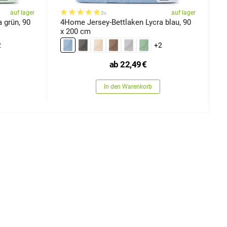
auf lager
auf lager
3x
 grün, 90
4Home Jersey-Bettlaken Lycra blau, 90
4
x 200 cm
x
2
+2
ab
22,49
€
In den Warenkorb