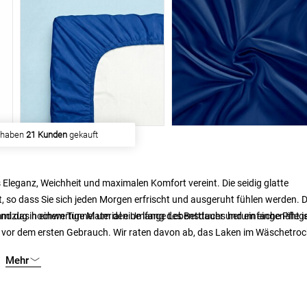
 haben
21 Kunden
gekauft
 Eleganz, Weichheit und maximalen Komfort vereint. Die seidig glatte
t, so dass Sie sich jeden Morgen erfrischt und ausgeruht fühlen werden. 
end das hochwertige Material eine lange Lebensdauer und einfache Pfleg
ummizug in einem Tunnel um den Umfang des Betttuchs herum eingenäht is
n vor dem ersten Gebrauch. Wir raten davon ab, das Laken im Wäschetro
ten, wählen Sie bitte ein längeres Programm mit einer niedrigeren
Mehr
ndliche Oberfläche. Um das Bügeln zu erleichtern, empfehlen wir, das L