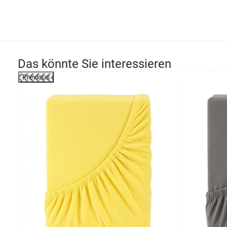
Das könnte Sie interessieren
Previous
össen