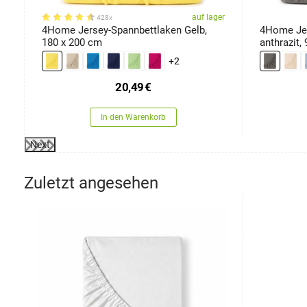
er
auf lager
428x
4Home Jersey-Spannbettlaken Gelb,
4Home Jer
180 x 200 cm
anthrazit,
+2
20,49
€
In den Warenkorb
Next
Zuletzt angesehen