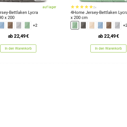
auf lager
2x
sey-Bettlaken Lycra
4Home Jersey-Bettlaken Lycra
 90 x 200
x 200 cm
+2
+
ab
22,49
€
ab
22,49
€
In den Warenkorb
In den Warenkorb