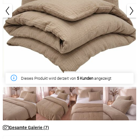
1/7
Dieses Produkt wird derzeit von
Diese Woche haben
10 Kunden
gekauft
5 Kunden
angezeigt
Gesamte Galerie (7)