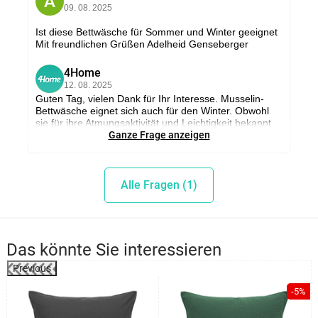
A
09. 08. 2025
Ist diese Bettwäsche für Sommer und Winter geeignet
Mit freundlichen Grüßen Adelheid Genseberger
4Home
4
12. 08. 2025
Guten Tag, vielen Dank für Ihr Interesse. Musselin-
Bettwäsche eignet sich auch für den Winter. Obwohl
sie für ihre Atmungsaktivität und Leichtigkeit bekannt
ist, was ideal für die Sommermonate ist, reguliert sie
Ganze Frage anzeigen
die Temperatur gut und hält auch bei kälterem Wetter
warm. Mit freundlichen Grüßen Pavlína Parkosová,
www.e4home.at
Alle Fragen (1)
Adelheid
A
12. 08. 2025
Danke für die Info und schnelle Rückmeldung Mit
freundlichen Grüßen Adelheid Genseberger
Das könnte Sie interessieren
Previous
%
-5%