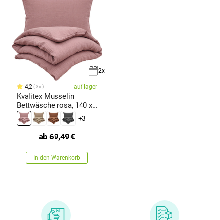
2x
4,2
auf lager
3x
Kvalitex Musselin
Bettwäsche rosa, 140 x
200 cm,
+3
ab
69,49
€
In den Warenkorb