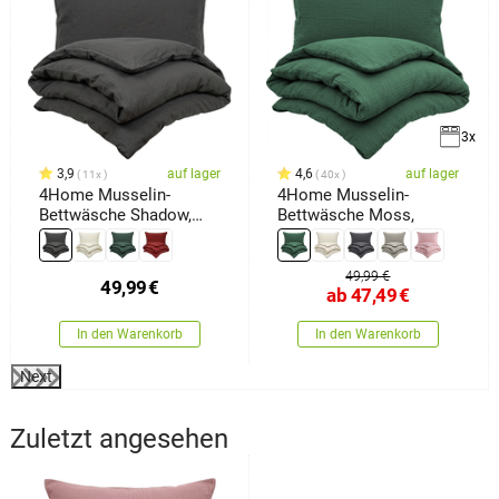
3x
3,9
auf lager
4,6
auf lager
11x
40x
4Home Musselin-
4Home Musselin-
Bettwäsche Shadow,
Bettwäsche Moss,
140 x 200 cm, 70 x 90
cm
49,99 €
49,99
€
ab
47,49
€
In den Warenkorb
In den Warenkorb
Next
Zuletzt angesehen