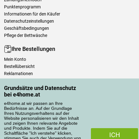
Punktenprogramm
Informationen für den Käufer
Datenschutzeinstellungen
Geschäftsbedingungen
Pflege der Bettwäsche
Ihre Bestellungen
Mein Konto
Bestellübersicht
Reklamationen
Widerrufsbelehrung
Grundsätze und Datenschutz
Einfach mehr wissen
bei e4home.at
Richtlinien zur Verarbeitung von Bewertungen
e4home.at wir passen an Ihre
Bedürfnisse an. Auf der Grundlage
Transportarten
Ihres Nutzungsverhaltens auf der
Website personalisieren wir den Inhalt
und zeigen Ihnen relevante Angebote
und Produkte. Indem Sie auf die
Zahlungsmethoden
Schaltfläche "Ich verstehe" klicken,
ICH
stimmen Sie auch der Verwendung von