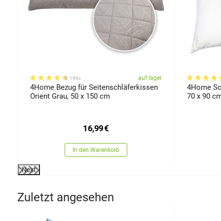
er
auf lager
190x
n
4Home Bezug für Seitenschläferkissen
4Home Sch
Orient Grau, 50 x 150 cm
70 x 90 c
16,99
€
In den Warenkorb
Next
Zuletzt angesehen