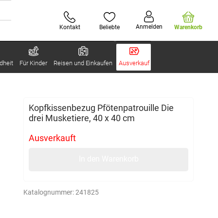
Anmelden
Kontakt
Beliebte
Warenkorb
dheit
Für Kinder
Reisen und Einkaufen
Ausverkauf
Kopfkissenbezug Pfötenpatrouille Die
drei Musketiere, 40 x 40 cm
Ausverkauft
In den Warenkorb
Katalognummer:
241825