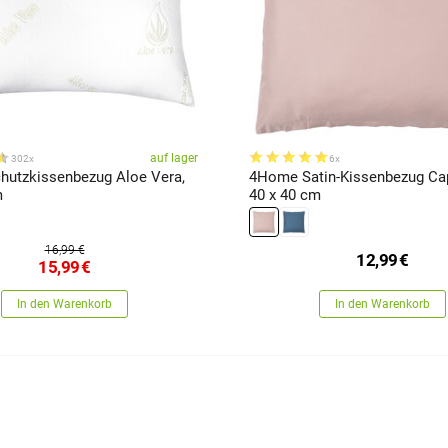
auf lager
302x
6x
utzkissenbezug Aloe Vera,
4Home Satin-Kissenbezug Ca
m
40 x 40 cm
16,99 €
12,99
€
15,99
€
In den Warenkorb
In den Warenkorb