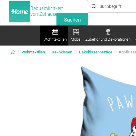
Bequemlichkeit
von Zuhause
Wohntextilien
Möbel
Zubehör und Dekorationen
Wohntextilien
Dekokissen
Dekokissenbezüge
Kopfkisse