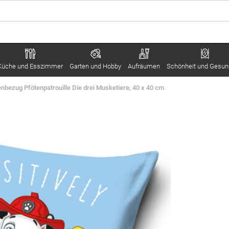
Küche und Esszimmer
Garten und Hobby
Aufräumen
Schönheit und Gesun
nbezug Pfötenpatrouille Die drei Musketiere, 40 x 40 cm