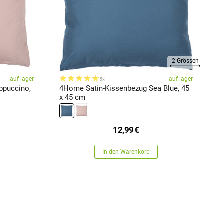
2 Grössen
auf lager
auf lager
5x
ppuccino,
4Home Satin-Kissenbezug Sea Blue, 45
4
x 45 cm
S
x
12,99
€
In den Warenkorb