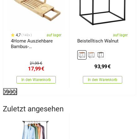
4,7
auf lager
auf lager
142x
4Home Ausziehbare
Beistelltisch Walnut
Bambus-
Badewannenablage
Royal
21,99 €
93,99
€
17,99
€
In den Warenkorb
In den Warenkorb
Next
Zuletzt angesehen