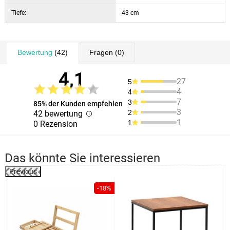
Tiefe:
43 cm
Bewertung
(42)
Fragen
(0)
4,1
27
5
4
4
7
3
85% der Kunden empfehlen
3
2
42 bewertung
1
1
0 Rezension
Das könnte Sie interessieren
Previous
-18%