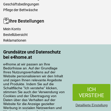
Geschäftsbedingungen
Pflege der Bettwäsche
Ihre Bestellungen
Mein Konto
Bestellübersicht
Reklamationen
Widerrufsbelehrung
Grundsätze und Datenschutz
Einfach mehr wissen
bei e4home.at
Richtlinien zur Verarbeitung von Bewertungen
e4home.at wir passen an Ihre
Bedürfnisse an. Auf der Grundlage
Transportarten
Ihres Nutzungsverhaltens auf der
Website personalisieren wir den Inhalt
und zeigen Ihnen relevante Angebote
und Produkte. Indem Sie auf die
Zahlungsmethoden
Schaltfläche "Ich verstehe" klicken,
ICH
stimmen Sie auch der Verwendung von
VERSTEHE
Cookies und der Übertragung von
Daten über das Verhalten auf der
Website für die Anzeige gezielter
Detaillierte Einstellung
Werbung in sozialen Netzwerken und