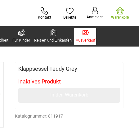
Anmelden
Kontakt
Beliebte
Warenkorb
dheit
Für Kinder
Reisen und Einkaufen
Ausverkauf
Klappsessel Teddy Grey
inaktives Produkt
In den Warenkorb
Katalognummer:
811917