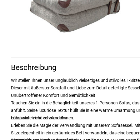
Beschreibung
Wir stellen Ihnen unser unglaublich vielseitiges und stilvolles 1-Si
Dieser mit äußerster Sorgfalt und Liebe zum Detail gefertigte Sessel
Unübertroffener Komfort und Gemütlichkeit
Tauchen Sie ein in die Behaglichkeit unseres 1-Personen-Sofas, das
anfühlt. Seine luxuriöse Textur hüllt Sie in eine warme Umarmung u
entspannen und erholen können.
Lässt sich leicht verwandeln
Erleben Sie die Magie der Verwandlung mit unserem Sofasessel. Mi
Sitzgelegenheit in ein geräumiges Bett verwandeln, das eine beque