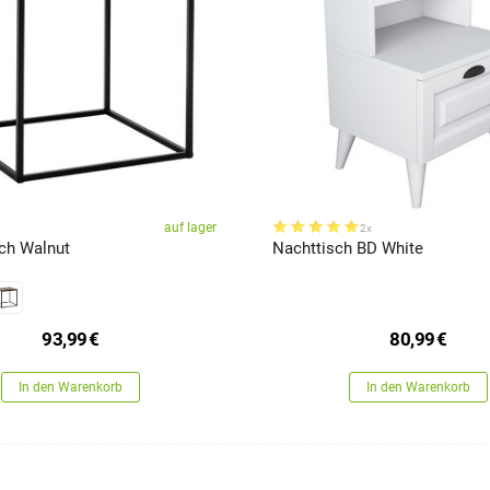
auf lager
2x
sch Walnut
Nachttisch BD White
93,99
€
80,99
€
In den Warenkorb
In den Warenkorb