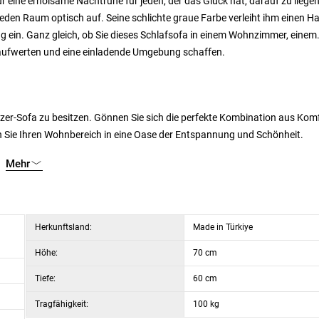
 eine erholsame Nachtruhe für jeden, der das Glück hat, darauf zu liegen
eden Raum optisch auf. Seine schlichte graue Farbe verleiht ihm einen H
ng ein. Ganz gleich, ob Sie dieses Schlafsofa in einem Wohnzimmer, einem
 aufwerten und eine einladende Umgebung schaffen.
zer-Sofa zu besitzen. Gönnen Sie sich die perfekte Kombination aus Komf
eln Sie Ihren Wohnbereich in eine Oase der Entspannung und Schönheit.
Mehr
Herkunftsland:
Made in Türkiye
Höhe:
70 cm
Tiefe:
60 cm
Tragfähigkeit:
100 kg