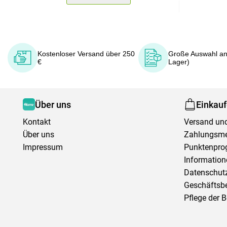
Kostenloser Versand über 250
Große Auswahl an
€
Lager)
Über uns
Einkau
Kontakt
Versand und
Über uns
Zahlungsm
Impressum
Punktenpr
Information
Datenschutz
Geschäftsb
Pflege der 