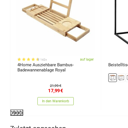
er
auf lager
142x
4Home Ausziehbare Bambus-
Beistellti
Badewannenablage Royal
21,99 €
17,99
€
In den Warenkorb
Next