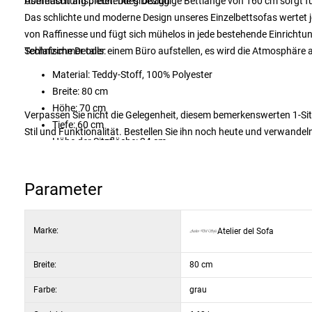
Übernachtung bietet. Die großzügige Bettlänge von 160 cm sorgt für
Ästhetisch ansprechendes Design
Das schlichte und moderne Design unseres Einzelbettsofas wertet j
von Raffinesse und fügt sich mühelos in jede bestehende Einrichtu
Schlafzimmer oder einem Büro aufstellen, es wird die Atmosphäre
Technische Details:
Material: Teddy-Stoff, 100% Polyester
Breite: 80 cm
Höhe: 70 cm
Verpassen Sie nicht die Gelegenheit, diesem bemerkenswerten 1-Sit
Tiefe: 60 cm
Stil und Funktionalität. Bestellen Sie ihn noch heute und verwand
Höhe der Sitzfläche: 24 cm
Länge des Bettes: 160 cm
Abfallschwamm-/Faserfüllung für maximalen Komfort
Parameter
Marke:
Atelier del Sofa
Breite:
80 cm
Farbe:
grau