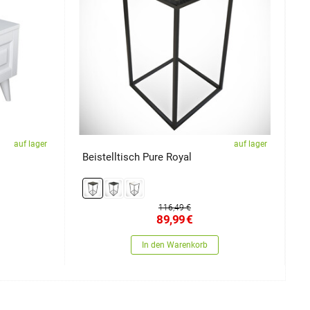
auf lager
auf lager
Beistelltisch Pure Royal
N
116,49 €
89,99
€
In den Warenkorb