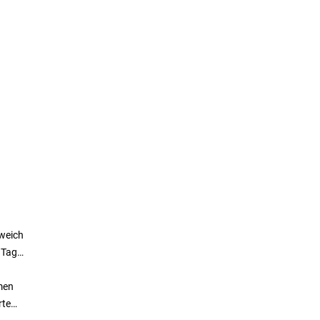
 weich
 Tag
men
rte