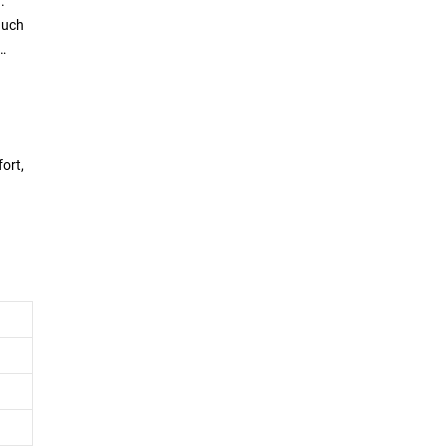
.
auch
ort,