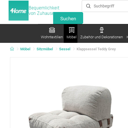
Bequemlichkeit
von Zuhause
Wohntextilien
Möbel
Zubehör und Dekorationen
Möbel
Sitzmöbel
Sessel
Klappsessel Teddy Grey