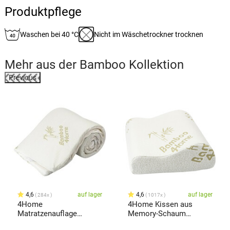
Produktpflege
Waschen bei 40 °C
Nicht im Wäschetrockner trocknen
Mehr aus der
Bamboo
Kollektion
Previous
4,6
auf lager
4,6
auf lager
284x
1017x
4Home
4Home Kissen aus
Matratzenauflage
Memory-Schaum
Bamboo 5-Zonen, 90 x
Bamboo, profiliert, 30 x