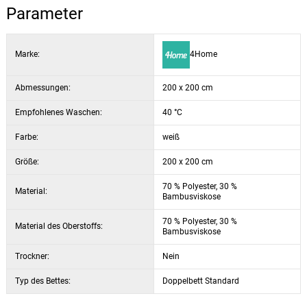
das Eindringen von Schweiß und Schmutz in die Matratze, was eine
Parameter
perfekte Hygiene deines Bettes garantiert. Der Matratzenschoner ist
einfach zu entfernen und zu waschen
, so dass die Pflege fast
Marke:
4Home
mühelos ist.
Die Ecken des Matratzenschützers sind mit
Abmessungen:
200 x 200 cm
praktischen
Gummibändern zur einfachen Befestigung an der Matratze
Empfohlenes Waschen:
40 °C
versehen - so es bleibt immer an seinem Platz. Er ist für Matratzen
mit einer maximalen Höhe von 30 cm geeignet.
Farbe:
weiß
Größe:
200 x 200 cm
70 % Polyester, 30 %
Material:
Bambusviskose
70 % Polyester, 30 %
Material des Oberstoffs:
Bambusviskose
Trockner:
Nein
Typ des Bettes:
Doppelbett Standard