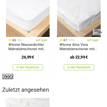
2x
4,6
auf lager
4,7
auf lager
99x
192x
4Home Wasserdichter
4Home Aloe Vera
Matratzenschoner mit
Matratzenschoner mit
Saum Harmony, 180 x
Gummi
26,99
€
ab
22,99
€
200 cm
In den Warenkorb
In den Warenkorb
Next
Zuletzt angesehen