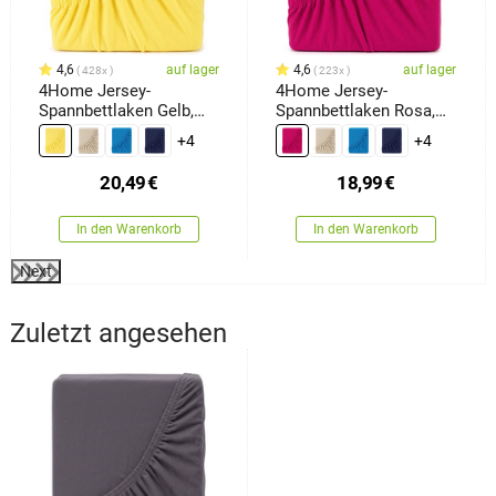
4,6
auf lager
4,6
auf lager
428x
223x
4Home Jersey-
4Home Jersey-
Spannbettlaken Gelb,
Spannbettlaken Rosa,
180 x 200 cm
180 x 200 cm
+4
+4
20,49
€
18,99
€
In den Warenkorb
In den Warenkorb
Next
Zuletzt angesehen