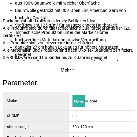
aus 100% Baumwolle mit weicher Oberfläche
Baumwolle gestrickt mit 30 s Open End American Garn von
höchster Qualität
Packungsinhalt: 1x 4Home Jersey-Bettlaken Ideal
Stoffgewicht 125 g/m² für ausgezeichnete Haltbarkeit
Alle Produkte sind durch die tschechische Qualitätsgarantie der TZU
Tschechische Produktion unter der Marke 4Home
zertifiziert.
hochwertiges Material und präzise Verarbeitung
Alle Produkte sind von clevercare.info zertifiziert.
dank der 27 cm hohen Ecke auch für höhere Matratzen
Alle Materialien und Produkte sind nach Öko-Tex Standard zertifiziert.
geeignet
Die Strickwaren sind für Kinder bis zu 3 Jahren geeignet.
elastischer Gummizug, der um den gesamten Umfang herum
genäht ist und für einen festen Sitz sorgt
Mehr
Gummi ist BUREAU VERITAS ZERTIFIZIERT
Parameter
einfache Pflege durch Waschen bei 60 °C
geeignet für den Trockner im Schonprogramm
dezente und elegante Farben
Marke:
4Home
4HOME:
Ja
Abmessungen:
60 x 120 cm