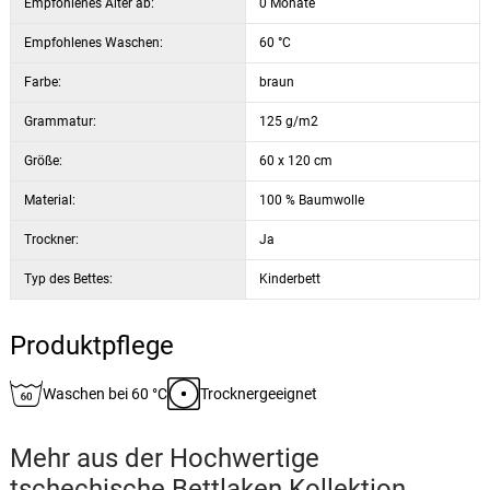
Empfohlenes Alter ab:
0 Monate
Empfohlenes Waschen:
60 °C
Farbe:
braun
Grammatur:
125 g/m2
Größe:
60 x 120 cm
Material:
100 % Baumwolle
Trockner:
Ja
Typ des Bettes:
Kinderbett
Produktpflege
Waschen bei 60 °C
Trocknergeeignet
Mehr aus der
Hochwertige
tschechische Bettlaken
Kollektion