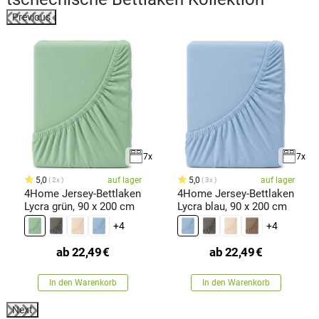
Previous
7x
7x
5,0
auf lager
5,0
auf lager
2x
3x
4Home Jersey-Bettlaken
4Home Jersey-Bettlaken
Lycra grün, 90 x 200 cm
Lycra blau, 90 x 200 cm
+4
+4
ab
22,49
€
ab
22,49
€
In den Warenkorb
In den Warenkorb
Next