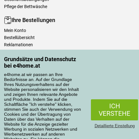
Pflege der Bettwäsche
Ihre Bestellungen
Mein Konto
Bestellübersicht
Reklamationen
Widerrufsbelehrung
Grundsätze und Datenschutz
Einfach mehr wissen
bei e4home.at
Richtlinien zur Verarbeitung von Bewertungen
e4home.at wir passen an Ihre
Bedürfnisse an. Auf der Grundlage
Transportarten
Ihres Nutzungsverhaltens auf der
Website personalisieren wir den Inhalt
und zeigen Ihnen relevante Angebote
und Produkte. Indem Sie auf die
Zahlungsmethoden
Schaltfläche "Ich verstehe" klicken,
ICH
stimmen Sie auch der Verwendung von
VERSTEHE
Cookies und der Übertragung von
Daten über das Verhalten auf der
Website für die Anzeige gezielter
Detaillierte Einstellung
Werbung in sozialen Netzwerken und
Werbenetzwerken auf anderen