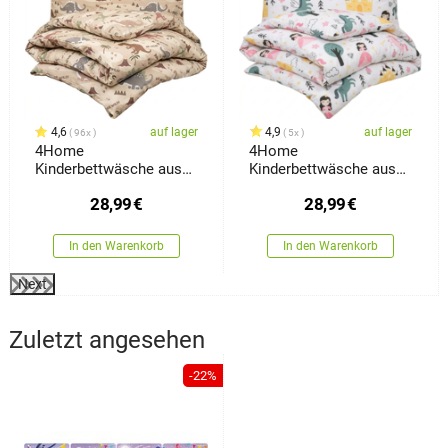
4,6
auf lager
4,9
auf lager
96x
5x
4Home
4Home
Kinderbettwäsche aus
Kinderbettwäsche aus
Baumwolle Dino World,
Baumwolle Fairytale
28,99
€
28,99
€
140 x 200 cm, 70 x 90
Dream, 140 x 200 cm, 70
cm
x 90 cm
In den Warenkorb
In den Warenkorb
Next
Zuletzt angesehen
-22%