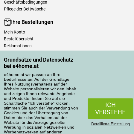
Geschäftsbedingungen
Pflege der Bettwäsche
Ihre Bestellungen
Mein Konto
Bestellübersicht
Reklamationen
Widerrufsbelehrung
Grundsätze und Datenschutz
Einfach mehr wissen
bei e4home.at
Richtlinien zur Verarbeitung von Bewertungen
e4home.at wir passen an Ihre
Bedürfnisse an. Auf der Grundlage
Transportarten
Ihres Nutzungsverhaltens auf der
Website personalisieren wir den Inhalt
und zeigen Ihnen relevante Angebote
und Produkte. Indem Sie auf die
Zahlungsmethoden
Schaltfläche "Ich verstehe" klicken,
ICH
stimmen Sie auch der Verwendung von
VERSTEHE
Cookies und der Übertragung von
Daten über das Verhalten auf der
Website für die Anzeige gezielter
Detaillierte Einstellung
Werbung in sozialen Netzwerken und
Werbenetzwerken auf anderen