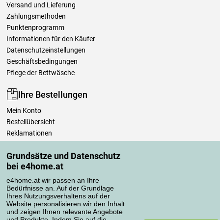
Versand und Lieferung
Zahlungsmethoden
Punktenprogramm
Informationen für den Käufer
Datenschutzeinstellungen
Geschäftsbedingungen
Pflege der Bettwäsche
Ihre Bestellungen
Mein Konto
Bestellübersicht
Reklamationen
Widerrufsbelehrung
Grundsätze und Datenschutz
Einfach mehr wissen
bei e4home.at
Richtlinien zur Verarbeitung von Bewertungen
e4home.at wir passen an Ihre
Bedürfnisse an. Auf der Grundlage
Transportarten
Ihres Nutzungsverhaltens auf der
Website personalisieren wir den Inhalt
und zeigen Ihnen relevante Angebote
und Produkte. Indem Sie auf die