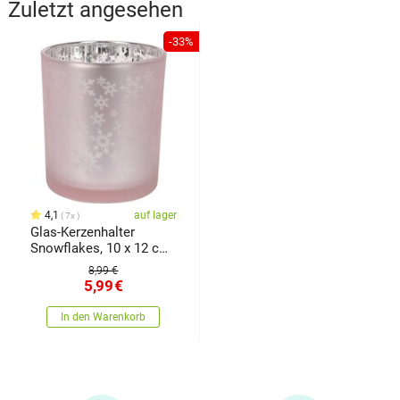
Zuletzt angesehen
-33%
4,1
auf lager
7x
Glas-Kerzenhalter
Snowflakes, 10 x 12 cm,
Hellrosa
8,99 €
5,99
€
In den Warenkorb