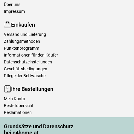
Über uns
Impressum
Einkaufen
Versand und Lieferung
Zahlungsmethoden
Punktenprogramm
Informationen für den Käufer
Datenschutzeinstellungen
Geschäftsbedingungen
Pflege der Bettwäsche
Ihre Bestellungen
Mein Konto
Bestellübersicht
Reklamationen
Widerrufsbelehrung
Grundsätze und Datenschutz
Einfach mehr wissen
bei e4home.at
Richtlinien zur Verarbeitung von Bewertungen