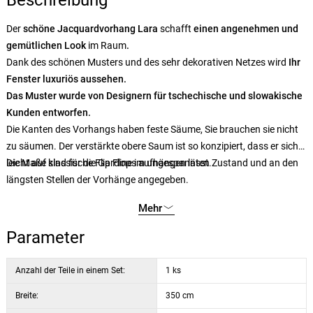
Beschreibung
Der
schöne Jacquardvorhang Lara
schafft
einen angenehmen und
gemütlichen Look
im Raum
.
Dank des schönen Musters und des sehr dekorativen Netzes wird
Ihr
Fenster luxuriös aussehen.
Das Muster wurde von Designern für tschechische und slowakische
Kunden entworfen.
Die Kanten des Vorhangs haben feste Säume, Sie brauchen sie nicht
zu säumen. Der verstärkte obere Saum ist so konzipiert, dass er sich
leicht auf klassische Flip Flops aufhängen lässt.
Die Maße sind für die Gardine im ungespannten Zustand und an den
längsten Stellen der Vorhänge angegeben.
Mehr
Parameter
Anzahl der Teile in einem Set:
1 ks
Breite:
350 cm