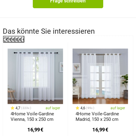
Frage schreiben
Das könnte Sie interessieren
Previous
%
4,7
auf lager
4,6
auf lager
223x
99x
4Home Voile-Gardine
4Home Voile-Gardine
Vienna, 150 x 250 cm
Madrid, 150 x 250 cm
16,99
€
16,99
€