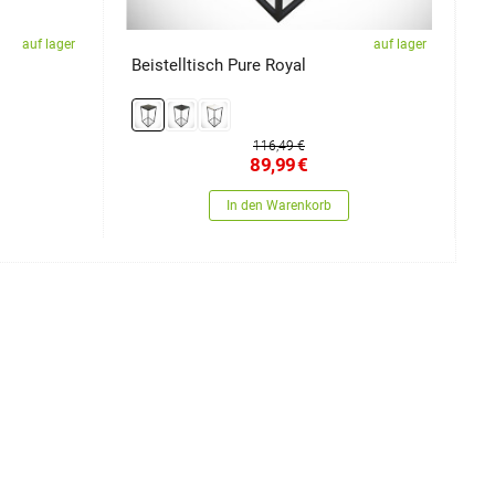
auf lager
auf lager
Beistelltisch Pure Royal
N
116,49 €
89,99
€
In den Warenkorb