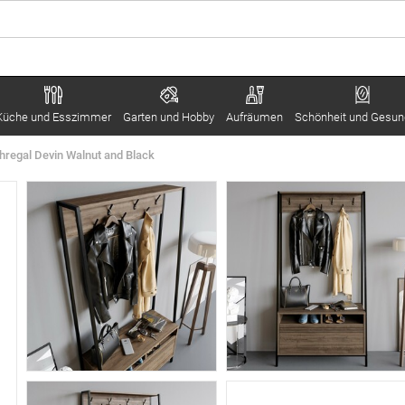
Küche und Esszimmer
Garten und Hobby
Aufräumen
Schönheit und Gesun
regal Devin Walnut and Black