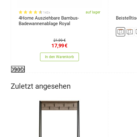
er
auf lager
142x
4Home Ausziehbare Bambus-
Beistellti
Badewannenablage Royal
21,99 €
17,99
€
In den Warenkorb
Next
Zuletzt angesehen