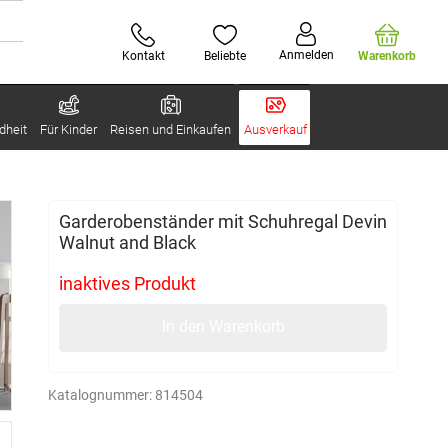
Anmelden
Kontakt
Beliebte
Warenkorb
dheit
Für Kinder
Reisen und Einkaufen
Ausverkauf
Garderobenständer mit Schuhregal Devin
Walnut and Black
inaktives Produkt
In den Warenkorb
Katalognummer:
814504