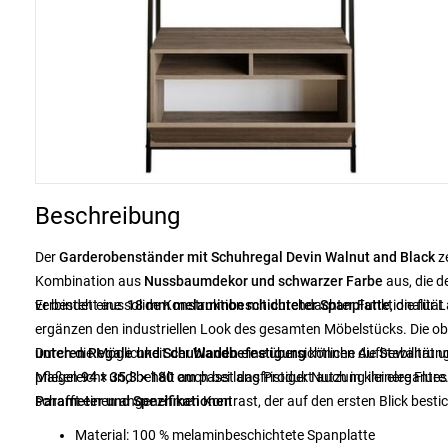
Beschreibung
Der
Garderobenständer mit Schuhregal Devin Walnut and Black
ze
Kombination aus
Nussbaumdekor und schwarzer Farbe
aus, die d
verbindet eine solide Konstruktion mit durchdachter Funktionalität u
Er besteht aus
18 mm melaminbeschichteter Spanplatte
, die für 
ergänzen den industriellen Look des gesamten Möbelstücks. Die o
unteren Regale und Schubladen
Durch die Möglichkeit der
Wandbefestigung
eine übersichtliche Aufbewahrung
können die Stabilität 
Maßen
pflegeleicht und behält auch bei langfristiger Nutzung ihr elega
94 × 35,3 × 180 cm
passt das Produkt auch in kleinere Flure
schafft einen angenehmen Kontrast, der auf den ersten Blick bestic
Parameter und Spezifikationen
Material: 100 % melaminbeschichtete Spanplatte