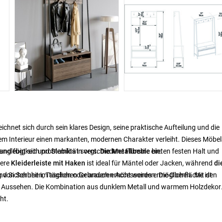
ichnet sich durch sein klares Design, seine praktische Aufteilung und die
em Interieur einen markanten, modernen Charakter verleiht. Dieses Möbe
nd fügt sich problemlos in verschiedene Flurstile ein.
Langlebigkeit und Stabilität sorgt.
Die Metallbeine
bieten festen Halt und
bere
Kleiderleiste mit Haken
ist ideal für Mäntel oder Jacken, während
di
 von Schuhen, Taschen oder anderen Accessoires ermöglichen. Mit den
und Sicherheit im täglichen Gebrauch erhöht werden. Die Oberfläche ist
ntes Aussehen. Die Kombination aus dunklem Metall und warmem Holzdekor
.
ht.