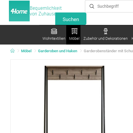
Bequemlichkeit
von Zuhause
Wohntextilien
Möbel
Zubehör und Dekorationen
Möbel
Garderoben und Haken
Garderobenständer mit Schuh