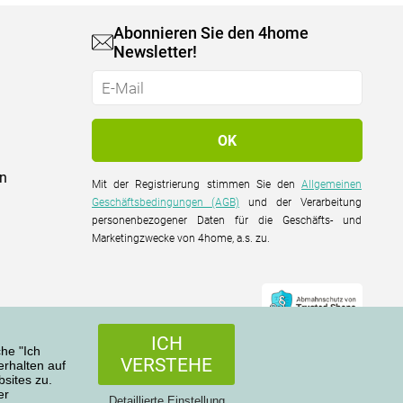
Abonnieren Sie den 4home
Newsletter!
on
Mit der Registrierung stimmen Sie den
Allgemeinen
Geschäftsbedingungen (AGB)
und der Verarbeitung
personenbezogener Daten für die Geschäfts- und
Marketingzwecke von 4home, a.s. zu.
ICH
che "Ich
VERSTEHE
rhalten auf
sites zu.
er
Alle Rechte vorbehalten © 2004-2026 4home, a.s.
Detaillierte Einstellung