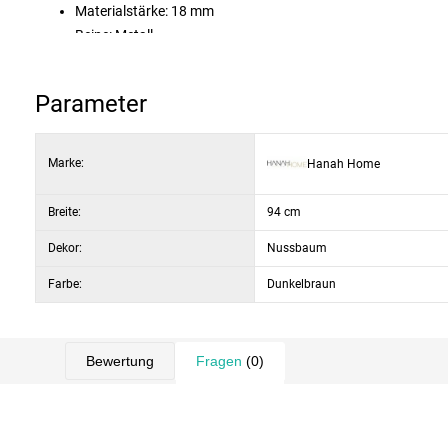
Materialstärke: 18 mm
Beine: Metall
Breite: 94 cm
Höhe: 180 cm
Parameter
Tiefe: 35,3 cm
Farbe: Nussbaum / Schwarz
Montage: Montage erforderlich
Marke:
Hanah Home
Breite:
94 cm
Dekor:
Nussbaum
Farbe:
Dunkelbraun
Bewertung
Fragen
(0)