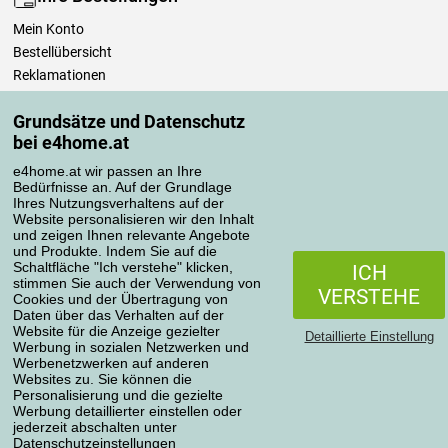
Mein Konto
Bestellübersicht
Reklamationen
Widerrufsbelehrung
Grundsätze und Datenschutz
Einfach mehr wissen
bei e4home.at
Richtlinien zur Verarbeitung von Bewertungen
e4home.at wir passen an Ihre
Bedürfnisse an. Auf der Grundlage
Transportarten
Ihres Nutzungsverhaltens auf der
Website personalisieren wir den Inhalt
und zeigen Ihnen relevante Angebote
und Produkte. Indem Sie auf die
Zahlungsmethoden
Schaltfläche "Ich verstehe" klicken,
ICH
stimmen Sie auch der Verwendung von
VERSTEHE
Cookies und der Übertragung von
Daten über das Verhalten auf der
Website für die Anzeige gezielter
Detaillierte Einstellung
Werbung in sozialen Netzwerken und
Werbenetzwerken auf anderen
Websites zu. Sie können die
Personalisierung und die gezielte
Werbung detaillierter einstellen oder
Datenschutzerklärung
jederzeit abschalten unter
Datenschutzeinstellungen