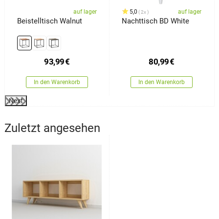
auf lager
5,0
auf lager
2x
Beistelltisch Walnut
Nachttisch BD White
93,99
€
80,99
€
In den Warenkorb
In den Warenkorb
Next
Zuletzt angesehen