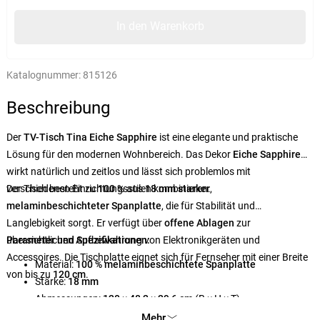
In den Warenkorb
Katalognummer:
815126
Beschreibung
Der
TV-Tisch Tina Eiche Sapphire
ist eine elegante und praktische
Lösung für den modernen Wohnbereich. Das Dekor
Eiche Sapphire
wirkt natürlich und zeitlos und lässt sich problemlos mit
verschiedenen Einrichtungsstilen kombinieren.
Der Tisch besteht zu
100 %
aus
18 mm starker
,
melaminbeschichteter Spanplatte
, die für Stabilität und
Langlebigkeit sorgt. Er verfügt über
offene Ablagen
zur
übersichtlichen Aufbewahrung von Elektronikgeräten und
Parameter und Spezifikationen:
Accessoires. Die Tischplatte eignet sich für Fernseher mit einer Breite
Material:
100 % melaminbeschichtete Spanplatte
von bis zu
120 cm
.
Stärke:
18 mm
Abmessungen:
120 × 48,2 × 29,6 cm
(B × H × T)
Stauraum: offene Regalböden
Mehr