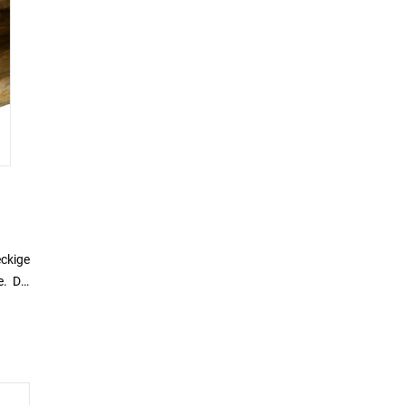
eckige
. Die
nd den
en Sie
ch von