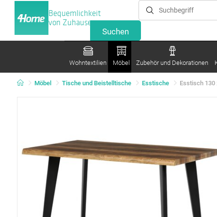
Bequemlichkeit
von Zuhause
Wohntextilien
Möbel
Zubehör und Dekorationen
Möbel
Tische und Beistelltische
Esstische
Esstisch 130 