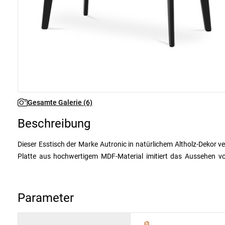
Gesamte Galerie (6)
Beschreibung
Dieser Esstisch der Marke Autronic in natürlichem Altholz-Dekor v
Platte aus hochwertigem MDF-Material imitiert das Aussehen v
schwarzen Metallbeine sorgen für einen industriellen Kontrast und
praktischen Abmessungen von 130 x 80 x 75 cm passt dieser Tisch
sich für diesen eleganten und strapazierfähigen Tisch von Autroni
Parameter
Natur.