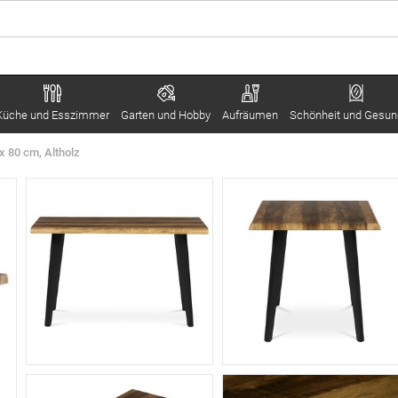
Küche und Esszimmer
Garten und Hobby
Aufräumen
Schönheit und Gesun
x 80 cm, Altholz