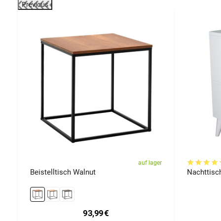
Previous
-20%
er
auf lager
Beistelltisch Walnut
Nachttisc
93,99
€