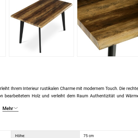
erleiht Ihrem Interieur rustikalen Charme mit modernem Touch. Die recht
on bearbeitetem Holz und verleiht dem Raum Authentizität und Wärme
 gewährleisten Festigkeit und Stabilität. Mit seinem zeitlosen Design u
Mehr
 in verschiedene Stilrichtungen von Esszimmern und Küchen. Entscheid
c und genießen Sie gemütliche Mahlzeiten mit der Familie mit einem Hau
Höhe:
75 cm