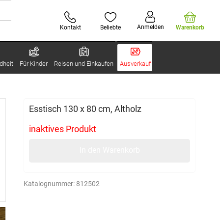
Anmelden
Kontakt
Beliebte
Warenkorb
dheit
Für Kinder
Reisen und Einkaufen
Ausverkauf
Esstisch 130 x 80 cm, Altholz
inaktives Produkt
In den Warenkorb
Katalognummer:
812502