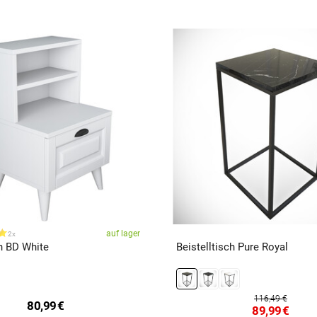
auf lager
2x
h BD White
Beistelltisch Pure Royal
116,49 €
80,99
€
89,99
€