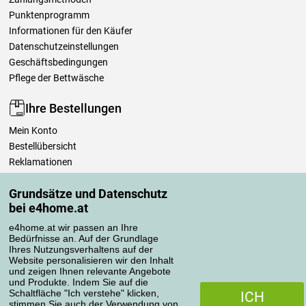
Punktenprogramm
Informationen für den Käufer
Datenschutzeinstellungen
Geschäftsbedingungen
Pflege der Bettwäsche
Ihre Bestellungen
Mein Konto
Bestellübersicht
Reklamationen
Widerrufsbelehrung
Grundsätze und Datenschutz
Einfach mehr wissen
bei e4home.at
Richtlinien zur Verarbeitung von Bewertungen
e4home.at wir passen an Ihre
Bedürfnisse an. Auf der Grundlage
Transportarten
Ihres Nutzungsverhaltens auf der
Website personalisieren wir den Inhalt
und zeigen Ihnen relevante Angebote
und Produkte. Indem Sie auf die
Zahlungsmethoden
Schaltfläche "Ich verstehe" klicken,
ICH
stimmen Sie auch der Verwendung von