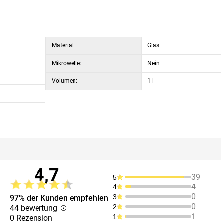
Material:
Glas
Mikrowelle:
Nein
Volumen:
1 l
4,7
39
5
4
4
0
3
97% der Kunden empfehlen
0
2
44 bewertung
1
1
0 Rezension