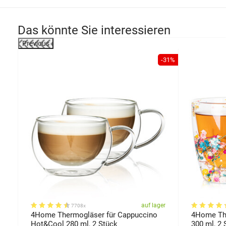
Das könnte Sie interessieren
Previous
-9%
-31%
er
auf lager
7708x
4Home Thermogläser für Cappuccino
4Home The
Hot&Cool 280 ml, 2 Stück
300 ml, 2 