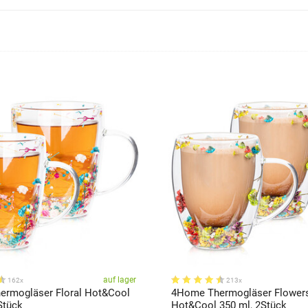
auf lager
162x
213x
rmogläser Floral Hot&Cool
4Home Thermogläser Flower
Stück
Hot&Cool 350 ml, 2Stück