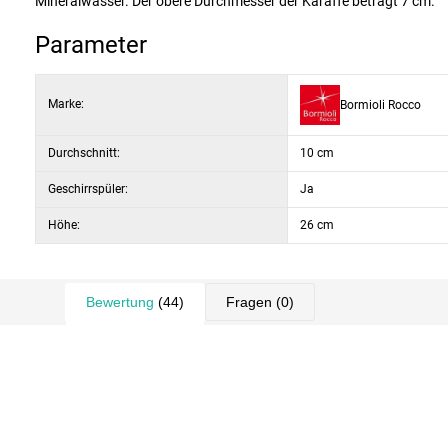
Mineralwasser. Der obere Durchmesser der Karaffe beträgt 7 cm.
Parameter
Marke:
Bormioli Rocco
Durchschnitt:
10 cm
Geschirrspüler:
Ja
Höhe:
26 cm
Bewertung
(44)
Fragen
(0)