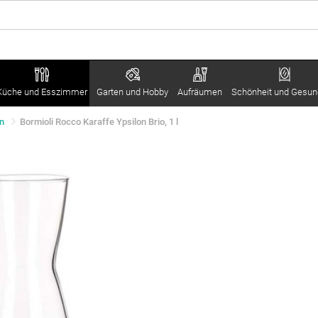
Küche und Esszimmer
Garten und Hobby
Aufräumen
Schönheit und Gesun
n
Bormioli Rocco Karaffe Ypsilon Brio, 1 l