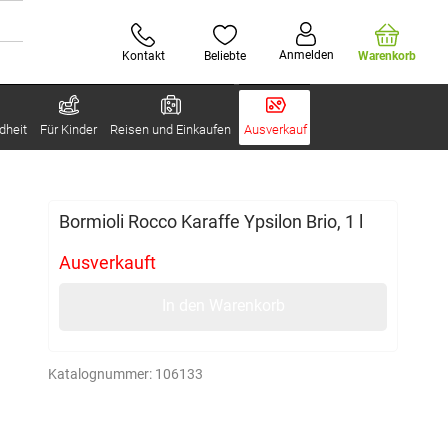
Anmelden
Kontakt
Beliebte
Warenkorb
dheit
Für Kinder
Reisen und Einkaufen
Ausverkauf
Bormioli Rocco Karaffe Ypsilon Brio, 1 l
Ausverkauft
In den Warenkorb
Katalognummer:
106133