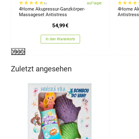
er
auf lager
6x
4Home Akupressur-Ganzkörper-
4Home Aku
Massageset Antistress
Antistress
54,99
€
In den Warenkorb
Next
Zuletzt angesehen