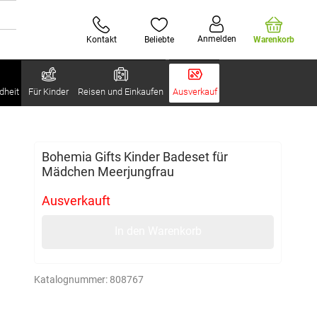
Anmelden
Kontakt
Beliebte
Warenkorb
dheit
Für Kinder
Reisen und Einkaufen
Ausverkauf
Bohemia Gifts Kinder Badeset für
Mädchen Meerjungfrau
Ausverkauft
In den Warenkorb
Katalognummer:
808767