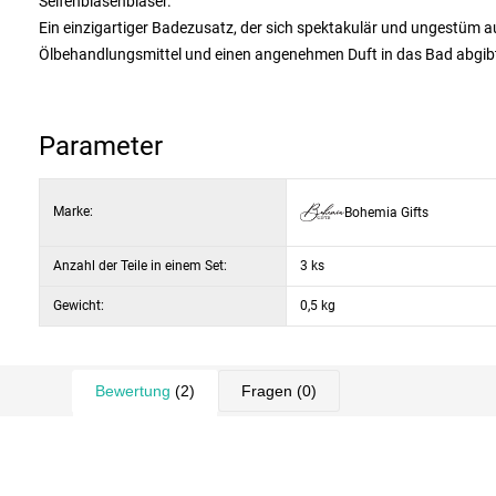
Seifenblasenbläser.
Ein einzigartiger Badezusatz, der sich spektakulär und ungestüm 
Ölbehandlungsmittel und einen angenehmen Duft in das Bad abgib
Es handelt sich um einen vollwertigen Badezusatz, der nicht nur spe
sanft und qualitativ hochwertig waschen und sie vor übermäßiger
ohne fettige und schwer lösliche Ablagerungen.
Parameter
Anwendung
:
Je nach Bedarf an Schaumintensität geben Sie das Produkt in ein
Marke:
Bohemia Gifts
Aufblasen oder mechanische Bewegung wird ein reichhaltiger Sch
Anzahl der Teile in einem Set:
3 ks
Gewicht:
0,5 kg
Bewertung
(2)
Fragen
(0)