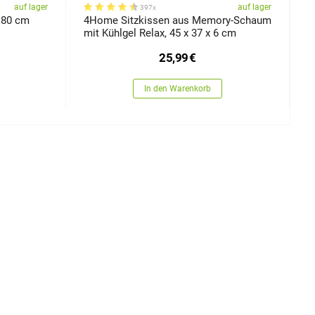
auf lager
auf lager
397x
 80 cm
4Home Sitzkissen aus Memory-Schaum
4
mit Kühlgel Relax, 45 x 37 x 6 cm
M
25,99
€
In den Warenkorb