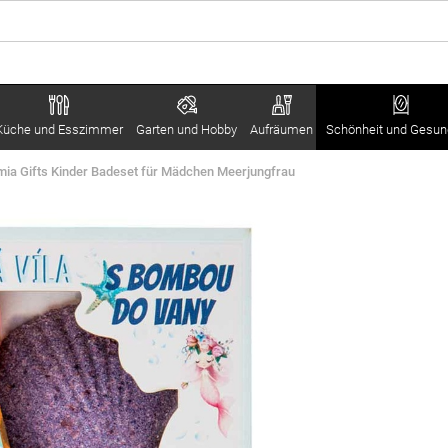
Küche und Esszimmer
Garten und Hobby
Aufräumen
Schönheit und Gesun
ia Gifts Kinder Badeset für Mädchen Meerjungfrau