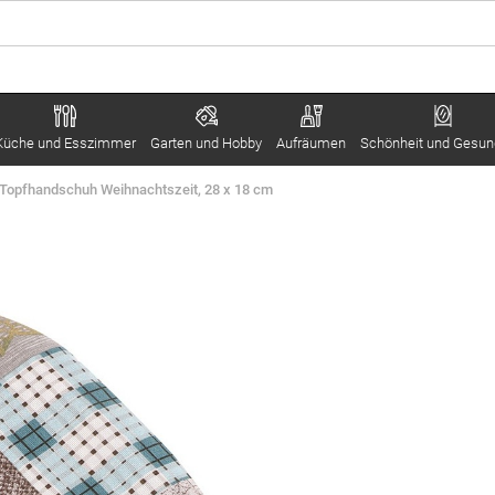
Küche und Esszimmer
Garten und Hobby
Aufräumen
Schönheit und Gesun
 Topfhandschuh Weihnachtszeit, 28 x 18 cm