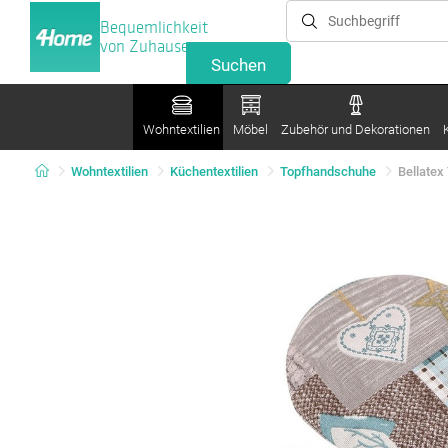
Bequemlichkeit
von Zuhause
Wohntextilien
Möbel
Zubehör und Dekorationen
Wohntextilien
Küchentextilien
Topfhandschuhe
Bellatex