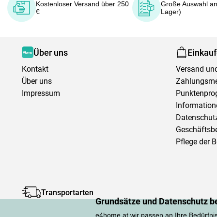
Kostenloser Versand über 250
Große Auswahl an
€
Lager)
Über uns
Einkau
Kontakt
Versand und
Über uns
Zahlungsm
Impressum
Punktenpr
Information
Datenschutz
Geschäftsb
Pflege der 
Transportarten
Grundsätze und Datenschutz b
e4home.at wir passen an Ihre Bedürfni