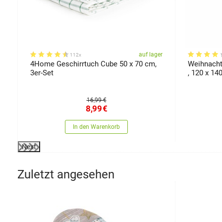
er
auf lager
112x
4Home Geschirrtuch Cube 50 x 70 cm,
Weihnacht
3er-Set
, 120 x 14
16,99 €
8,99
€
In den Warenkorb
Next
Zuletzt angesehen