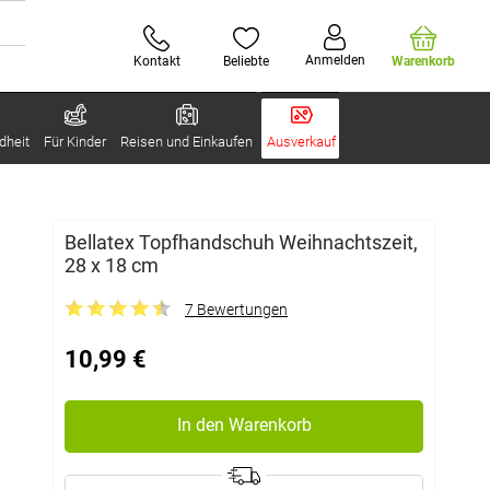
Anmelden
Kontakt
Beliebte
Warenkorb
dheit
Für Kinder
Reisen und Einkaufen
Ausverkauf
Bellatex Topfhandschuh Weihnachtszeit,
28 x 18 cm
7 Bewertungen
10,99 €
In den Warenkorb