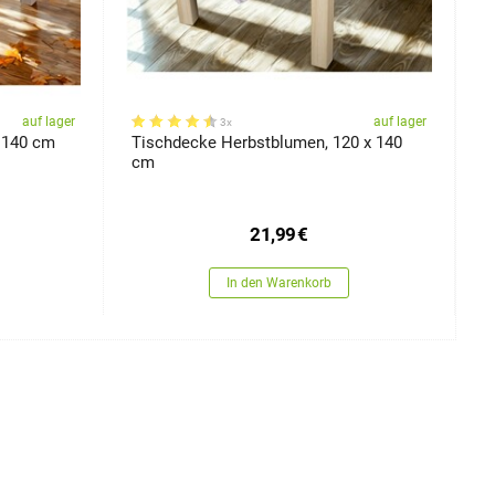
auf lager
auf lager
3x
x 140 cm
Tischdecke Herbstblumen, 120 x 140
B
cm
k
21,99
€
In den Warenkorb