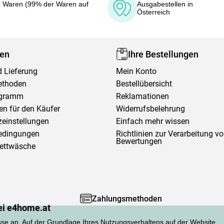
 Waren (99% der Waren auf
Ausgabestellen in
Österreich
fen
Ihre Bestellungen
 Lieferung
Mein Konto
ethoden
Bestellübersicht
ogramm
Reklamationen
en für den Käufer
Widerrufsbelehrung
einstellungen
Einfach mehr wissen
edingungen
Richtlinien zur Verarbeitung v
Bewertungen
Bettwäsche
Zahlungsmethoden
ei e4home.at
sse an. Auf der Grundlage Ihres Nutzungsverhaltens auf der Website