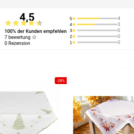
4,5
4
5
3
4
0
3
100% der Kunden empfehlen
0
2
7 bewertung
0
1
0 Rezension
-28%