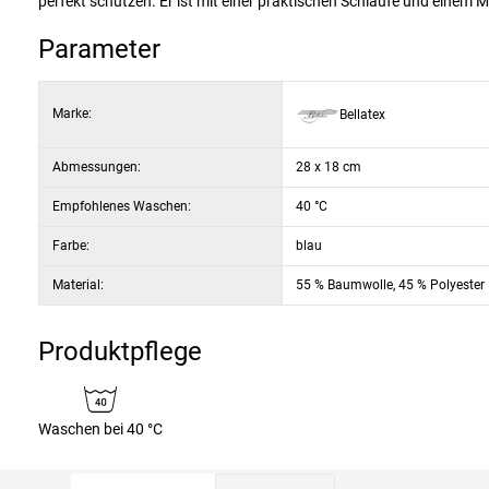
perfekt schützen. Er ist mit einer praktischen Schlaufe und einem
Parameter
Marke:
Bellatex
Abmessungen:
28 x 18 cm
Empfohlenes Waschen:
40 °C
Farbe:
blau
Material:
55 % Baumwolle, 45 % Polyester
Produktpflege
Waschen bei 40 °C