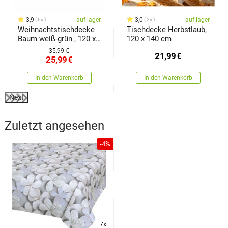
3,9
auf lager
3,0
auf lager
6x
2x
Weihnachtstischdecke
Tischdecke Herbstlaub,
Baum weiß-grün , 120 x
120 x 140 cm
140 cm
35,99 €
21,99
€
25,99
€
In den Warenkorb
In den Warenkorb
Next
Zuletzt angesehen
-4%
7x