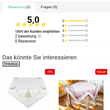
Bewertung
(2)
Fragen
(0)
5,0
2
5
0
4
0
3
100% der Kunden empfehlen
0
2
2 bewertung
0
1
0 Rezension
Das könnte Sie interessieren
Previous
%
-28%
Rabatt