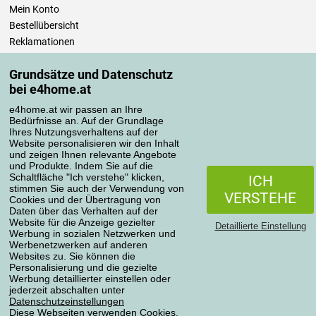
Mein Konto
Bestellübersicht
Reklamationen
Widerrufsbelehrung
Grundsätze und Datenschutz
Einfach mehr wissen
bei e4home.at
Richtlinien zur Verarbeitung von Bewertungen
e4home.at wir passen an Ihre
Bedürfnisse an. Auf der Grundlage
Transportarten
Ihres Nutzungsverhaltens auf der
Website personalisieren wir den Inhalt
und zeigen Ihnen relevante Angebote
und Produkte. Indem Sie auf die
Zahlungsmethoden
Schaltfläche "Ich verstehe" klicken,
ICH
stimmen Sie auch der Verwendung von
VERSTEHE
Cookies und der Übertragung von
Daten über das Verhalten auf der
Website für die Anzeige gezielter
Detaillierte Einstellung
Werbung in sozialen Netzwerken und
Werbenetzwerken auf anderen
Websites zu. Sie können die
Personalisierung und die gezielte
Werbung detaillierter einstellen oder
Datenschutzerklärung
jederzeit abschalten unter
Datenschutzeinstellungen
Diese Webseiten verwenden Cookies.