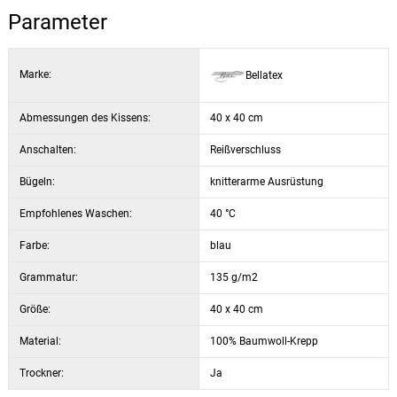
Einrichtung ein. Der praktische Reißverschluss erleichtert die
Parameter
Handhabung und sorgt für einen komfortablen Gebrauch.
Die Bezüge sind aus Meterware genäht, aufgrund der Vielfalt der
Marke:
Bellatex
Muster kann jeder Bezug etwas anders ausfallen. Dies verleiht jedem
Stück einen einzigartigen Charakter. Das Foto dient nur zur
Veranschaulichung.
Abmessungen des Kissens:
40 x 40 cm
Anschalten:
Reißverschluss
Bügeln:
knitterarme Ausrüstung
Empfohlenes Waschen:
40 °C
Farbe:
blau
Grammatur:
135 g/m2
Größe:
40 x 40 cm
Material:
100% Baumwoll-Krepp
Trockner:
Ja