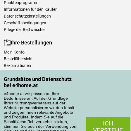
Punktenprogramm
Informationen für den Käufer
Datenschutzeinstellungen
Geschäftsbedingungen
Pflege der Bettwäsche
Ihre Bestellungen
Mein Konto
Bestellübersicht
Reklamationen
Widerrufsbelehrung
Grundsätze und Datenschutz
Einfach mehr wissen
bei e4home.at
Richtlinien zur Verarbeitung von Bewertungen
e4home.at wir passen an Ihre
Bedürfnisse an. Auf der Grundlage
Transportarten
Ihres Nutzungsverhaltens auf der
Website personalisieren wir den Inhalt
und zeigen Ihnen relevante Angebote
und Produkte. Indem Sie auf die
Zahlungsmethoden
Schaltfläche "Ich verstehe" klicken,
ICH
stimmen Sie auch der Verwendung von
VERSTEHE