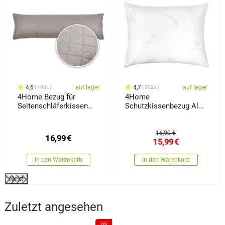
4,6
auf lager
4,7
auf lager
190x
302x
4Home Bezug für
4Home
Seitenschläferkissen
Schutzkissenbezug Aloe
Orient Grau, 50 x 150 cm
Vera, 70 x 90 cm
16,99 €
16,99
€
15,99
€
In den Warenkorb
In den Warenkorb
Next
Zuletzt angesehen
-9%