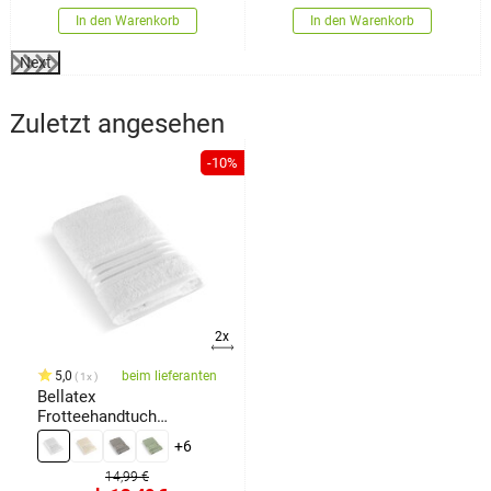
In den Warenkorb
In den Warenkorb
Next
Zuletzt angesehen
-10%
2x
5,0
beim lieferanten
1x
Bellatex
Frotteehandtuch
Kollektion Linie weiß ,
+6
14,99 €