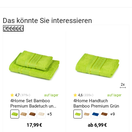
Das könnte Sie interessieren
Previous
2x
4,7
auf lager
4,6
auf lager
375x
220x
4Home Set Bamboo
4Home Handtuch
Premium Badetuch und
Bamboo Premium Grün
Handtuch Grün, 70 x 140
+5
+9
cm, 50 x 100 cm
17,99
€
ab
6,99
€