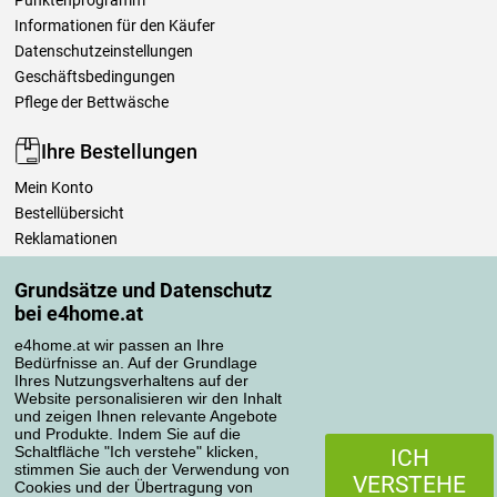
Punktenprogramm
Informationen für den Käufer
Datenschutzeinstellungen
Geschäftsbedingungen
Pflege der Bettwäsche
Ihre Bestellungen
Mein Konto
Bestellübersicht
Reklamationen
Widerrufsbelehrung
Grundsätze und Datenschutz
Einfach mehr wissen
bei e4home.at
Richtlinien zur Verarbeitung von Bewertungen
e4home.at wir passen an Ihre
Bedürfnisse an. Auf der Grundlage
Transportarten
Ihres Nutzungsverhaltens auf der
Website personalisieren wir den Inhalt
und zeigen Ihnen relevante Angebote
und Produkte. Indem Sie auf die
Zahlungsmethoden
Schaltfläche "Ich verstehe" klicken,
ICH
stimmen Sie auch der Verwendung von
VERSTEHE
Cookies und der Übertragung von