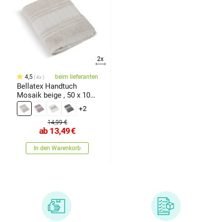
2x
4,5
beim lieferanten
4x
Bellatex Handtuch
Mosaik beige , 50 x 100
cm
+2
14,99 €
ab
13,49
€
In den Warenkorb