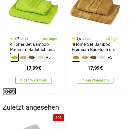
4,7
auf lager
4,6
auf lager
375x
215x
4Home Set Bamboo
4Home Set Bamboo
Premium Badetuch und
Premium Badetuch und
Handtuch Grün, 70 x 140
Handtuch Hellbraun, 70
+5
+5
cm, 50 x 100 cm
x 140 cm, 50 x 100 cm
17,99
€
17,99
€
In den Warenkorb
In den Warenkorb
Next
Zuletzt angesehen
-10%