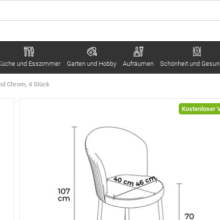
Küche und Esszimmer
Garten und Hobby
Aufräumen
Schönheit und Gesun
nd Chrom, 4 Stück
Kostenloser 