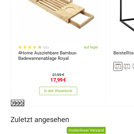
er
auf lager
142x
4Home Ausziehbare Bambus-
Beistellti
Badewannenablage Royal
21,99 €
17,99
€
In den Warenkorb
Next
Zuletzt angesehen
Kostenloser Versand