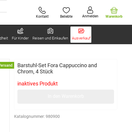
Anmelden
Kontakt
Beliebte
Warenkorb
dheit
Für Kinder
Reisen und Einkaufen
Ausverkauf
Barstuhl-Set Fora Cappuccino and
Versand
Chrom, 4 Stück
inaktives Produkt
In den Warenkorb
Katalognummer:
980900