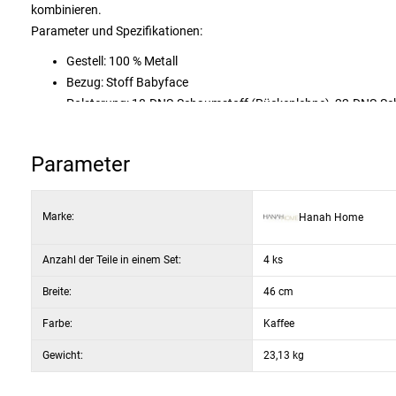
kombinieren.
Parameter und Spezifikationen:
Gestell: 100 % Metall
Bezug: Stoff Babyface
Polsterung: 18-DNS-Schaumstoff (Rückenlehne), 22-DNS-Sch
Sitzhöhe: 70 cm
Höhe der Rückenlehne: 37 cm
Parameter
Farbe: Kaffee / Chrom
Marke:
Hanah Home
Anzahl der Teile in einem Set:
4 ks
Breite:
46 cm
Farbe:
Kaffee
Gewicht:
23,13 kg