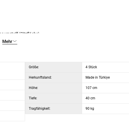
aumstoff (Sitzfläche)
Mehr
Größe:
4 Stück
Herkunftsland:
Made in Türkiye
Höhe:
107 cm
Tiefe:
40 cm
Tragfähigkeit:
90 kg