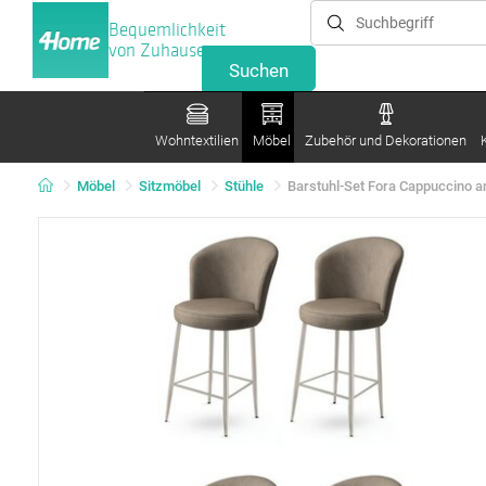
Bequemlichkeit
von Zuhause
Wohntextilien
Möbel
Zubehör und Dekorationen
Möbel
Sitzmöbel
Stühle
Barstuhl-Set Fora Cappuccino a