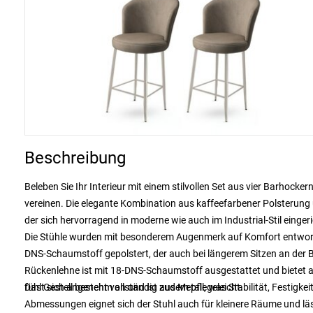
Beschreibung
Beleben Sie Ihr Interieur mit einem stilvollen Set aus vier Barhoc
vereinen. Die elegante Kombination aus kaffeefarbener Polsterung 
der sich hervorragend in moderne wie auch im Industrial-Stil einge
Die Stühle wurden mit besonderem Augenmerk auf Komfort entworfe
DNS-Schaumstoff gepolstert, der auch bei längerem Sitzen an der 
Rückenlehne ist mit 18-DNS-Schaumstoff ausgestattet und bietet 
fühlt sich angenehm an und ist zudem pflegeleicht.
Das Gestell besteht vollständig aus Metall, was Stabilität, Festigk
Abmessungen eignet sich der Stuhl auch für kleinere Räume und lä