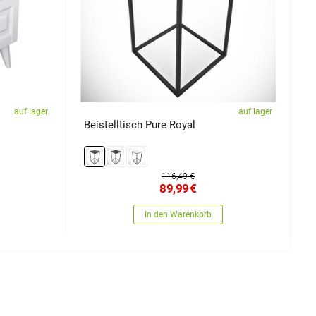
auf lager
auf lager
Beistelltisch Pure Royal
N
116,49 €
89,99
€
In den Warenkorb