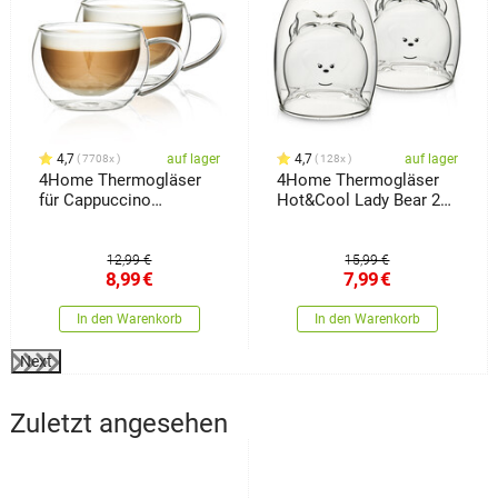
4,7
auf lager
4,7
auf lager
7708x
128x
4Home Thermogläser
4Home Thermogläser
für Cappuccino
Hot&Cool Lady Bear 250
Hot&Cool 280 ml, 2
ml, 2 Stück
Stück
12,99 €
15,99 €
8,99
€
7,99
€
In den Warenkorb
In den Warenkorb
Next
Zuletzt angesehen