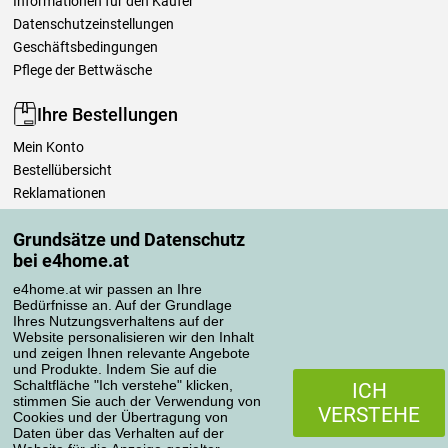
Informationen für den Käufer
Datenschutzeinstellungen
Geschäftsbedingungen
Pflege der Bettwäsche
Ihre Bestellungen
Mein Konto
Bestellübersicht
Reklamationen
Widerrufsbelehrung
Grundsätze und Datenschutz
Einfach mehr wissen
bei e4home.at
Richtlinien zur Verarbeitung von Bewertungen
e4home.at wir passen an Ihre
Bedürfnisse an. Auf der Grundlage
Transportarten
Ihres Nutzungsverhaltens auf der
Website personalisieren wir den Inhalt
und zeigen Ihnen relevante Angebote
und Produkte. Indem Sie auf die
Zahlungsmethoden
Schaltfläche "Ich verstehe" klicken,
ICH
stimmen Sie auch der Verwendung von
VERSTEHE
Cookies und der Übertragung von
Daten über das Verhalten auf der