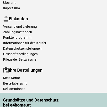
Über uns
Impressum
Einkaufen
Versand und Lieferung
Zahlungsmethoden
Punktenprogramm
Informationen für den Käufer
Datenschutzeinstellungen
Geschäftsbedingungen
Pflege der Bettwäsche
Ihre Bestellungen
Mein Konto
Bestellübersicht
Reklamationen
Widerrufsbelehrung
Grundsätze und Datenschutz
Einfach mehr wissen
bei e4home.at
Richtlinien zur Verarbeitung von Bewertungen