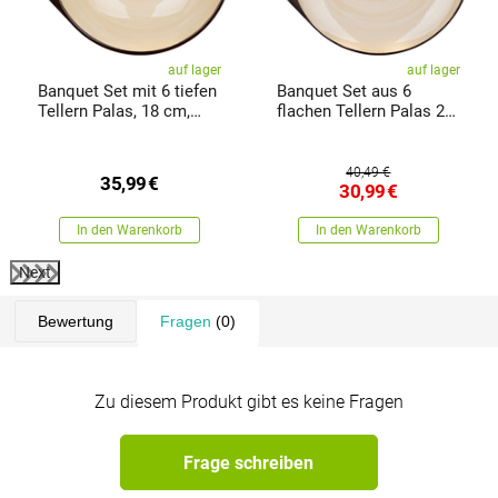
auf lager
auf lager
Banquet Set mit 6 tiefen
Banquet Set aus 6
Tellern Palas, 18 cm,
flachen Tellern Palas 27
cremefarben
cm, cremefarben
40,49 €
35,99
€
30,99
€
In den Warenkorb
In den Warenkorb
Next
Bewertung
Fragen
(0)
Zu diesem Produkt gibt es keine Fragen
Frage schreiben