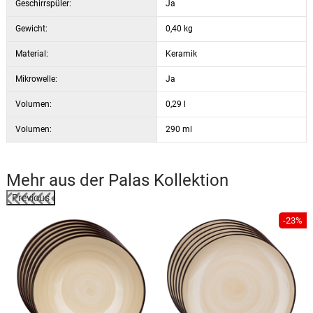
Geschirrspüler:
Ja
Gewicht:
0,40 kg
Material:
Keramik
Mikrowelle:
Ja
Volumen:
0,29 l
Volumen:
290 ml
Mehr aus der
Palas
Kollektion
Previous
-23%