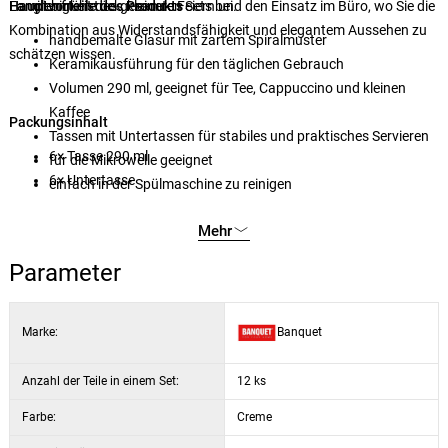
Langlebigkeit des gesamten Sets bei.
Familienfrühstück, kleinere Feiern und den Einsatz im Büro, wo Sie die
Hauptvorteile des Produkts
Kombination aus Widerstandsfähigkeit und elegantem Aussehen zu
handbemalte Glasur mit zartem Spiralmuster
schätzen wissen.
Keramikausführung für den täglichen Gebrauch
Volumen 290 ml, geeignet für Tee, Cappuccino und kleinen
Kaffee
Packungsinhalt
Tassen mit Untertassen für stabiles und praktisches Servieren
6× Tasse 290 ml
für die Mikrowelle geeignet
6× Untertasse
einfach in der Spülmaschine zu reinigen
Mehr
Parameter
Marke:
Banquet
Anzahl der Teile in einem Set:
12 ks
Farbe:
Creme