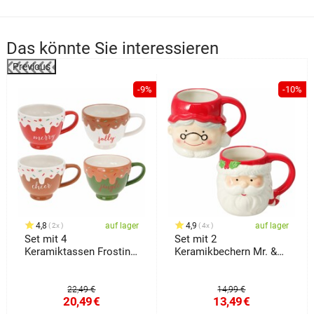
Das könnte Sie interessieren
Previous
%
-9%
-10%
4,8
auf lager
4,9
auf lager
2x
4x
Set mit 4
Set mit 2
Keramiktassen Frosting
Keramikbechern Mr. &
350 ml
Mrs. Claus 440 ml
22,49 €
14,99 €
20,49
€
13,49
€