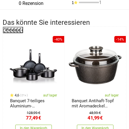
1
1
0 Rezension
Das könnte Sie interessieren
Previous
%
-40%
-14%
4,6
auf lager
auf lager
21x
Banquet 7-teiliges
Banquet Antihaft-Topf
Aluminium-
mit Aromadeckel
Kochgeschirr-Set, Black
Premium Dark Brown
128,99 €
48,99 €
Stone
6,5 l
77,49
€
41,99
€
In den Warenkorb
In den Warenkorb