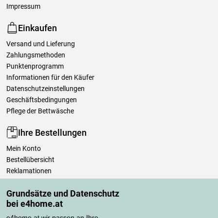
Impressum
Einkaufen
Versand und Lieferung
Zahlungsmethoden
Punktenprogramm
Informationen für den Käufer
Datenschutzeinstellungen
Geschäftsbedingungen
Pflege der Bettwäsche
Ihre Bestellungen
Mein Konto
Bestellübersicht
Reklamationen
Widerrufsbelehrung
Grundsätze und Datenschutz
Einfach mehr wissen
bei e4home.at
Richtlinien zur Verarbeitung von Bewertungen
e4home.at wir passen an Ihre