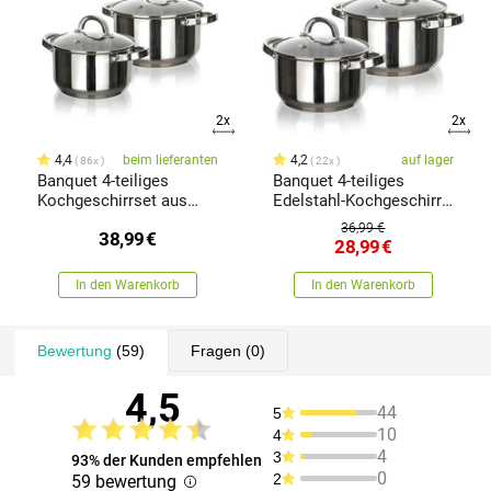
2x
2x
4,4
beim lieferanten
4,2
auf lager
86x
22x
Banquet 4-teiliges
Banquet 4-teiliges
Kochgeschirrset aus
Edelstahl-Kochgeschirr-
Edelstahl Swing Big
Set Swing Small
36,99 €
38,99
€
28,99
€
In den Warenkorb
In den Warenkorb
Bewertung
(59)
Fragen
(0)
4,5
44
5
10
4
4
3
93% der Kunden empfehlen
0
2
59 bewertung