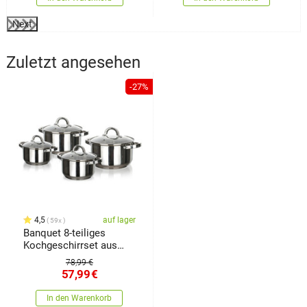
Next
Zuletzt angesehen
-27%
4,5
auf lager
59x
Banquet 8-teiliges
Kochgeschirrset aus
Edelstahl Swing
78,99 €
57,99
€
In den Warenkorb