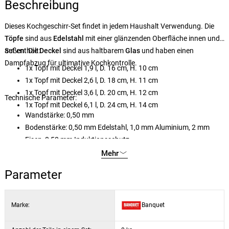
Beschreibung
Dieses Kochgeschirr-Set findet in jedem Haushalt Verwendung. Die
Töpfe
sind aus
Edelstahl
mit einer glänzenden Oberfläche innen und
außen. Die
Set enthält:
Deckel
sind aus haltbarem
Glas
und haben einen
Dampfabzug für ultimative Kochkontrolle.
1x Topf mit Deckel 1,9 l, D. 16 cm, H. 10 cm
1x Topf mit Deckel 2,6 l, D. 18 cm, H. 11 cm
1x Topf mit Deckel 3,6 l, D. 20 cm, H. 12 cm
Technische Parameter:
1x Topf mit Deckel 6,1 l, D. 24 cm, H. 14 cm
Wandstärke: 0,50 mm
Bodenstärke: 0,50 mm Edelstahl, 1,0 mm Aluminium, 2 mm
Eisen, 0,50 mm Induktionsschutz
Edelstahlgriffe sind mit den Töpfen verschraubt
Mehr
Füllstandsmarkierung: nein
Parameter
Marke:
Banquet