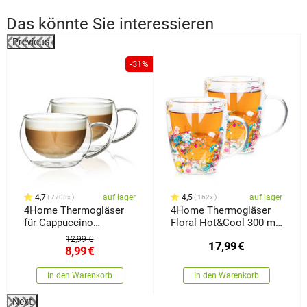
Das könnte Sie interessieren
Previous
%
-31%
4,7
auf lager
4,5
auf lager
7708x
162x
4Home Thermogläser
4Home Thermogläser
für Cappuccino
Floral Hot&Cool 300 ml,
Hot&Cool 280 ml, 2
2 Stück
12,99 €
17,99
€
Stück
8,99
€
In den Warenkorb
In den Warenkorb
Next