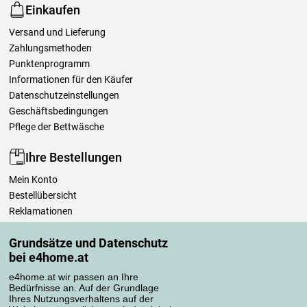
Einkaufen
Versand und Lieferung
Zahlungsmethoden
Punktenprogramm
Informationen für den Käufer
Datenschutzeinstellungen
Geschäftsbedingungen
Pflege der Bettwäsche
Ihre Bestellungen
Mein Konto
Bestellübersicht
Reklamationen
Widerrufsbelehrung
Grundsätze und Datenschutz
Einfach mehr wissen
bei e4home.at
Richtlinien zur Verarbeitung von Bewertungen
e4home.at wir passen an Ihre
Bedürfnisse an. Auf der Grundlage
Transportarten
Ihres Nutzungsverhaltens auf der