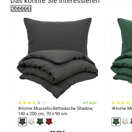
Das könnte Sie interessieren
Previous
össen
er
auf lager
11x
40
4Home Musselin-Bettwäsche Shadow,
4Home Mu
140 x 200 cm, 70 x 90 cm