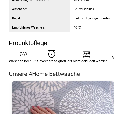
Abmessungen des Kissens:
70 x 90 cm
Anschalten:
Reißverschluss
Bügeln:
darf nicht gebügelt werden
Empfohlenes Waschen:
40 °C
Produktpflege
A
Waschen bei 40 °C
Trocknergeeignet
Darf nicht gebügelt werden
Unsere 4Home-Bettwäsche