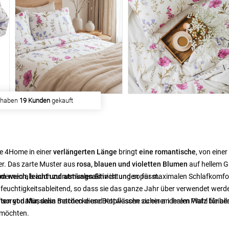
 haben
19 Kunden
gekauft
e 4Home in einer
verlängerten Länge
bringt
eine romantische
, von einer
er. Das zarte Muster aus
rosa, blauen und violetten Blumen
auf hellem 
dernen als auch zu rustikalen Einrichtungen passt.
m weich, leicht und atmungsaktiv
ist und so für maximalen Schlafkomfo
 feuchtigkeitsableitend, so dass sie das ganze Jahr über verwendet werd
 sorgt dafür, dass Bettdecke und Kopfkissen sicher an ihrem Platz bleibe
ften von Musselin
machen diese Bettwäsche zu einer idealen Wahl für alle
n möchten.