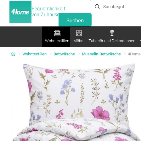
Bequemlichkeit
von Zuhause
Wohntextilien
Möbel
Zubehör und Dekorationen
Wohntextilien
Bettwäsche
Musselin-Bettwäsche
4Home 