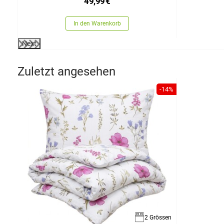
49,99
€
In den Warenkorb
Next
Zuletzt angesehen
-14%
2 Grössen