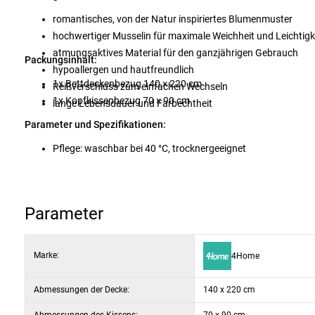
romantisches, von der Natur inspiriertes Blumenmuster
hochwertiger Musselin für maximale Weichheit und Leichtigk
atmungsaktives Material für den ganzjährigen Gebrauch
Packungsinhalt:
hypoallergen und hautfreundlich
1x Bettdeckenbezug 140 × 220 cm
Reißverschluss zum einfachen Wechseln
1x Kopfkissenbezug 70 × 90 cm
lange Lebensdauer und Farbechtheit
Parameter und Spezifikationen:
Pflege: waschbar bei 40 °C, trocknergeeignet
Parameter
Marke:
4Home
Abmessungen der Decke:
140 x 220 cm