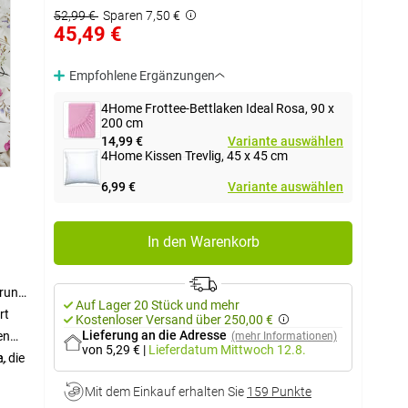
52,99 €
Sparen 7,50 €
45,49 €
Empfohlene Ergänzungen
4Home Frottee-Bettlaken Ideal Rosa, 90 x
200 cm
14,99 €
Variante auswählen
4Home Kissen Trevlig, 45 x 45 cm
6,99 €
Variante auswählen
In den Warenkorb
Grund
Auf Lager 20 Stück und mehr
rt
Kostenloser Versand über 250,00 €
Lieferung an die Adresse
en
(mehr Informationen)
von 5,29 €
|
Lieferdatum
Mittwoch 12.8.
n.
, die
Mit dem Einkauf erhalten Sie
159 Punkte