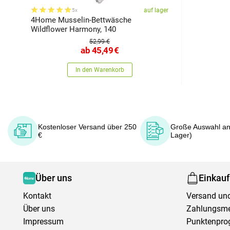
auf lager
5x
4Home Musselin-Bettwäsche
Wildflower Harmony, 140
52,99 €
ab
45,49
€
In den Warenkorb
Kostenloser Versand über 250
Große Auswahl an
€
Lager)
Über uns
Einkau
Kontakt
Versand und
Über uns
Zahlungsm
Impressum
Punktenpr