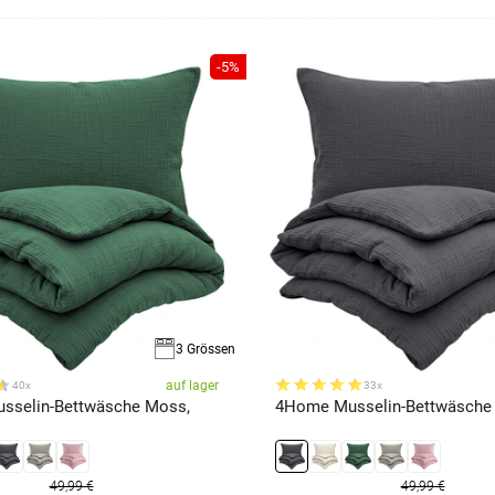
-5%
3 Grössen
auf lager
40x
33x
sselin-Bettwäsche Moss,
4Home Musselin-Bettwäsche 
49,99 €
49,99 €