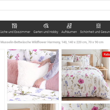
Küche und Esszimmer
Garten und Hobby
Aufräumen
Schönheit und Gesun
Musselin-Bettwäsche Wildflower Harmony, 140, 140 x 220 cm, 70 x 90 cm
Raba