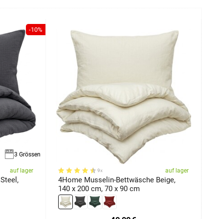
-10%
3 Grössen
auf lager
auf lager
9x
Steel,
4Home Musselin-Bettwäsche Beige,
4
140 x 200 cm, 70 x 90 cm
1