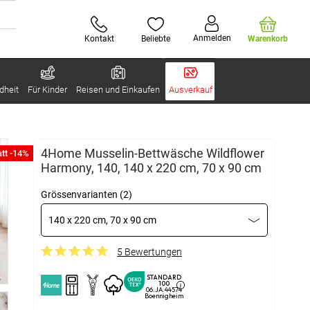
Anmelden
Kontakt
Beliebte
Warenkorb
dheit
Für Kinder
Reisen und Einkaufen
Ausverkauf
4Home Musselin-Bettwäsche Wildflower
tt -14%
Harmony, 140, 140 x 220 cm, 70 x 90 cm
Grössenvarianten (2)
140 x 220 cm, 70 x 90 cm
5 Bewertungen
STANDARD
100
06.JA.44574
Boennigheim