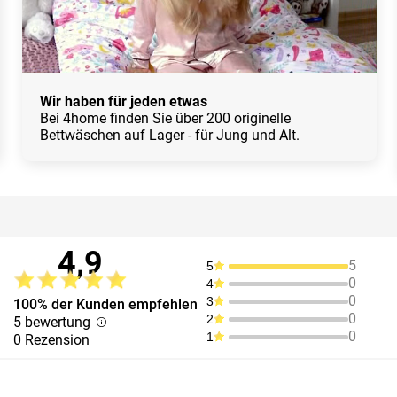
Wir haben für jeden etwas
Bei 4home finden Sie über 200 originelle
Bettwäschen auf Lager - für Jung und Alt.
4,9
5
5
0
4
0
3
100% der Kunden empfehlen
0
2
5 bewertung
0
1
0 Rezension