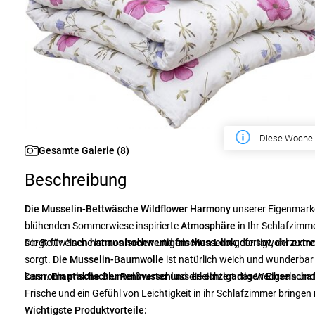
Diese Woche
Gesamte Galerie (8)
Beschreibung
Die Musselin-Bettwäsche Wildflower Harmony
unserer Eigenmark
blühenden Sommerwiese inspirierte
Atmosphäre
in Ihr Schlafzimm
sorgt für einen
Die Bettwäsche ist aus
harmonischen und frischen Look
hochwertigem Musselin
gefertigt, der
, der sowohl zu mo
extre
sorgt.
Die Musselin-Baumwolle
ist natürlich weich und wunderbar
kann.
Das
romantische Blumenmuster
Ein praktischer Reißverschluss
und die
erleichtert das Wechseln und
einzigartigen Eigenscha
Frische und ein Gefühl von Leichtigkeit in ihr Schlafzimmer bringe
Wichtigste Produktvorteile: