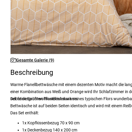
Gesamte Galerie (9)
Beschreibung
Warme Flanellbettwäsche mit einem dezenten Motiv macht die lange
einer Kombination aus Weiß und Orange wird Ihr Schlafzimmer in d
selbst die größten Frostbeulen warm.
Der feine Baumwollflanell ist dank seines typischen Flors wunderb
Bettwäsche ist auf beiden Seiten identisch und wird mit einem Rei
Das Set enthält:
1x Kopfkissenbezug 70 x 90 cm
1x Deckenbezug 140 x 200 cm