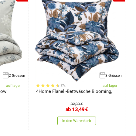
2 Grössen
3 Grössen
auf lager
auf lager
37x
now
4Home Flanell-Bettwäsche Blooming,
4
32,99 €
ab
13,49
€
In den Warenkorb