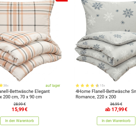
auf lager
38x
15x
nell-Bettwäsche Elegant
4Home Flanell-Bettwäsche S
 x 200 cm, 70 x 90 cm
Romance, 220 x 200
28,99 €
36,99 €
15,99
€
ab
17,99
€
In den Warenkorb
In den Warenkorb