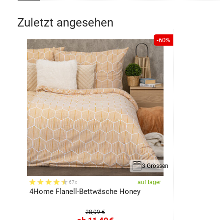
Zuletzt angesehen
-60%
3 Grössen
auf lager
67x
4Home Flanell-Bettwäsche Honey
28,99 €