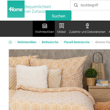
Bequemlichkeit
von Zuhause
Wohntextilien
Möbel
Zubehör und Dekorationen
Wohntextilien
Bettwäsche
Flanell-Betwäsche
4Home Flan