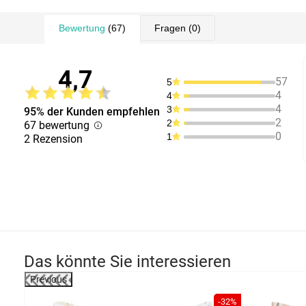
Bewertung
(67)
Fragen
(0)
4,7
57
5
4
4
4
3
95% der Kunden empfehlen
2
2
67 bewertung
0
1
2 Rezension
Das könnte Sie interessieren
Previous
-60%
-32%