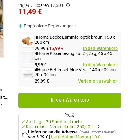
28,99 €
Sparen 17,50 €
11,49 €
Empfohlene Ergänzungen
4Home Decke Lammfelloptik braun, 150 x
200 cm
29,99 €
15,99 €
In den Warenkorb
4Home Kissenbezug Fur ZigZag, 45 x 45
cm
9,99 €
In den Warenkorb
4Home Bettenset Aloe Vera, 140 x 200 cm,
70 x 90 cm
29,99 €
Variante auswählen
in
ält
In den Warenkorb
e
Auf Lager 20 Stück und mehr
Kostenloser Versand über 250,00 €
Lieferung an die Adresse
(mehr Informationen)
von 5,29 €
|
Lieferdatum
Montag 10.8.