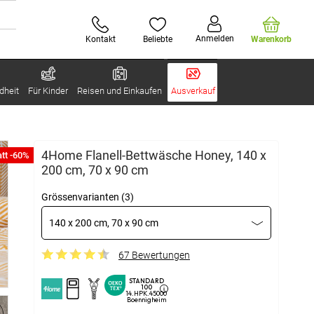
Anmelden
Kontakt
Beliebte
Warenkorb
dheit
Für Kinder
Reisen und Einkaufen
Ausverkauf
4Home Flanell-Bettwäsche Honey, 140 x
tt -60%
200 cm, 70 x 90 cm
Grössenvarianten (3)
140 x 200 cm, 70 x 90 cm
67 Bewertungen
STANDARD
100
14.HPK.45000
Boennigheim