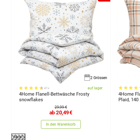
2 Grössen
er
auf lager
41x
,
4Home Flanell-Bettwäsche Frosty
4Home Fla
snowflakes
Plaid, 140
29,99 €
ab
20,49
€
In den Warenkorb
Next