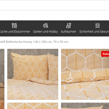
Küche und Esszimmer
Garten und Hobby
Aufräumen
Schönheit und Gesun
ell-Bettwäsche Honey, 140 x 200 cm, 70 x 90 cm
Raba