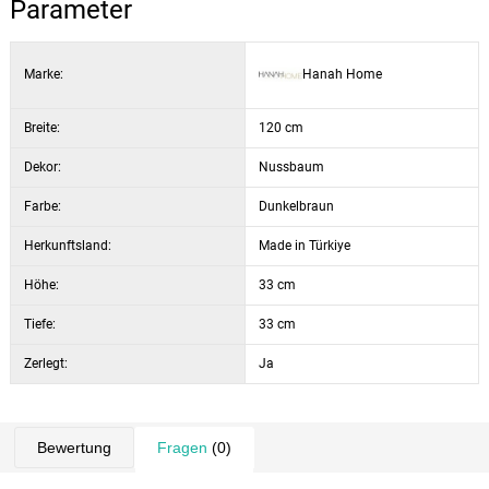
Parameter
Tiefe:
33 cm
Abmessungen der mittleren Ablage:
60 × 14 × 30 cm
Farbe:
Schwarz / Nussbaum
Marke:
Hanah Home
Breite:
120 cm
Dekor:
Nussbaum
Farbe:
Dunkelbraun
Herkunftsland:
Made in Türkiye
Höhe:
33 cm
Tiefe:
33 cm
Zerlegt:
Ja
Bewertung
Fragen
(0)