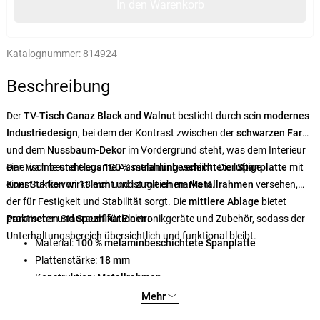
In den Warenkorb
Katalognummer:
814924
Beschreibung
Der
TV-Tisch Canaz Black and Walnut
besticht durch sein
modernes
Industriedesign
, bei dem der Kontrast zwischen der
schwarzen Farbe
und dem
Nussbaum-Dekor
im Vordergrund steht, was dem Interieur
eine warme und elegante Ausstrahlung verleiht. Die luftige
Der Tisch besteht aus
100 %
melaminbeschichteter Spanplatte
mit
Konstruktion wirkt leicht und zugleich markant.
einer Stärke von
18 mm
und ist mit einem
Metallrahmen
versehen,
der für Festigkeit und Stabilität sorgt. Die
mittlere Ablage
bietet
praktischen Stauraum für Elektronikgeräte und Zubehör, sodass der
Parameter und Spezifikationen:
Unterhaltungsbereich übersichtlich und funktional bleibt.
Material:
100 % melaminbeschichtete Spanplatte
Plattenstärke:
18 mm
Konstruktion:
Metallrahmen
Breite:
120 cm
Mehr
Höhe:
33 cm