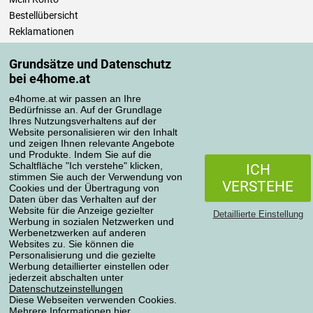
Bestellübersicht
Reklamationen
Widerrufsbelehrung
Grundsätze und Datenschutz
Einfach mehr wissen
bei e4home.at
Richtlinien zur Verarbeitung von Bewertungen
e4home.at wir passen an Ihre
Bedürfnisse an. Auf der Grundlage
Transportarten
Ihres Nutzungsverhaltens auf der
Website personalisieren wir den Inhalt
und zeigen Ihnen relevante Angebote
und Produkte. Indem Sie auf die
Zahlungsmethoden
Schaltfläche "Ich verstehe" klicken,
ICH
stimmen Sie auch der Verwendung von
VERSTEHE
Cookies und der Übertragung von
Daten über das Verhalten auf der
Website für die Anzeige gezielter
Detaillierte Einstellung
Werbung in sozialen Netzwerken und
Werbenetzwerken auf anderen
Websites zu. Sie können die
Personalisierung und die gezielte
Werbung detaillierter einstellen oder
Datenschutzerklärung
jederzeit abschalten unter
Datenschutzeinstellungen
Diese Webseiten verwenden Cookies.
Mehrere Informationen
hier
.