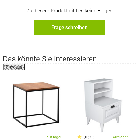
Zu diesem Produkt gibt es keine Fragen
Frage schreiben
Das könnte Sie interessieren
Previous
%
auf lager
5,0
auf lager
2x