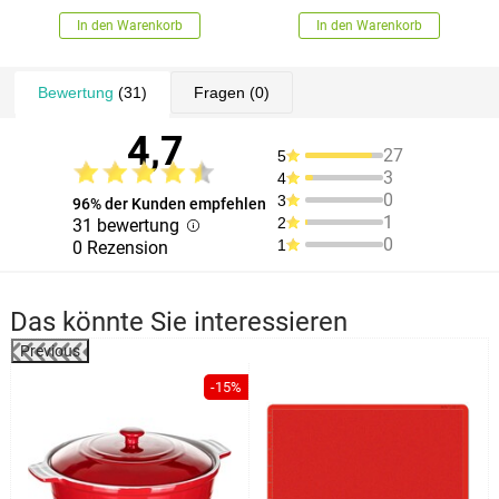
In den Warenkorb
In den Warenkorb
Bewertung
(31)
Fragen
(0)
4,7
27
5
3
4
0
3
96% der Kunden empfehlen
1
2
31 bewertung
0
1
0 Rezension
Das könnte Sie interessieren
Previous
-15%