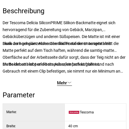
Beschreibung
Der Tescoma Delícia SiliconPRIME Silikon-Backmatte eignet sich
hervorragend für die Zubereitung von Gebäck, Marzipan,
Gebäcküberzügen und anderen Süßspeisen. Die Matte ist mit einer
Skala zum genauen Abmessen und Portionieren ausgestattet.
Dank der hochglänzenden Oberfläche auf der Unterseite bleibt die
Matte perfekt auf dem Tisch haften, während die samtig-matte
Oberfläche auf der Arbeitsseite dafür sorgt, dass der Teig nicht an der
Matte kleben bleibt und beim Ausrollen perfekt glatt ist.
Die Backmatte ist perfekt stapelbar, einfach aufrollen und nach
Gebrauch mit einem Clip befestigen, sie nimmt nur ein Minimum an
Platz ein. Sie ist hitzebeständig und widerstandsfähig bis zu 230 °C,
Mehr
auch hervorragend als Unterlage unter heißen Pfannen und Brätern
geeignet.
Parameter
Marke:
Tescoma
Breite:
40 cm