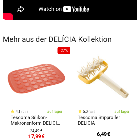
Mehr aus der
DELÍCIA
Kollektion
-27%
4,1
auf lager
5,0
auf lager
7x
4x
Tescoma Silikon-
Tescoma Stipproller
Makronenform DELICIA
DELICIA
SiliconPRIME
24,49 €
6,49
€
17,99
€