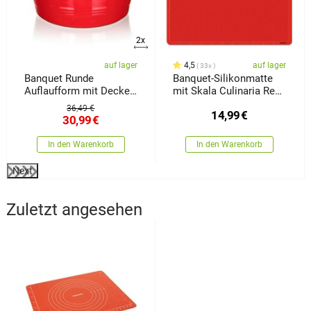
2x
auf lager
4,5
auf lager
33x
Banquet Runde
Banquet-Silikonmatte
Auflaufform mit Deckel
mit Skala Culinaria Red
Culinaria Red 3 l
50 x 40 cm
36,49 €
14,99
€
30,99
€
In den Warenkorb
In den Warenkorb
Next
Zuletzt angesehen