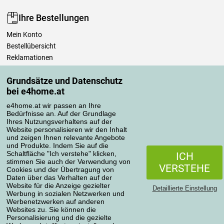
Ihre Bestellungen
Mein Konto
Bestellübersicht
Reklamationen
Widerrufsbelehrung
Grundsätze und Datenschutz
Einfach mehr wissen
bei e4home.at
Richtlinien zur Verarbeitung von Bewertungen
e4home.at wir passen an Ihre
Bedürfnisse an. Auf der Grundlage
Transportarten
Ihres Nutzungsverhaltens auf der
Website personalisieren wir den Inhalt
und zeigen Ihnen relevante Angebote
und Produkte. Indem Sie auf die
Zahlungsmethoden
Schaltfläche "Ich verstehe" klicken,
ICH
stimmen Sie auch der Verwendung von
VERSTEHE
Cookies und der Übertragung von
Daten über das Verhalten auf der
Website für die Anzeige gezielter
Detaillierte Einstellung
Werbung in sozialen Netzwerken und
Werbenetzwerken auf anderen
Websites zu. Sie können die
Personalisierung und die gezielte