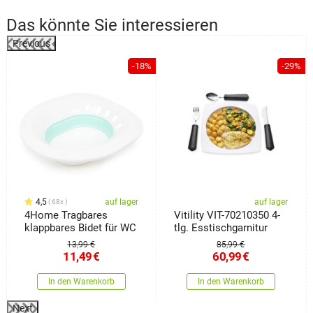
Das könnte Sie interessieren
Previous
%
-18%
-29%
4,5
auf lager
auf lager
68x
4Home Tragbares
Vitility VIT-70210350 4-
klappbares Bidet für WC
tlg. Esstischgarnitur
13,99 €
85,99 €
11,49
€
60,99
€
In den Warenkorb
In den Warenkorb
Next