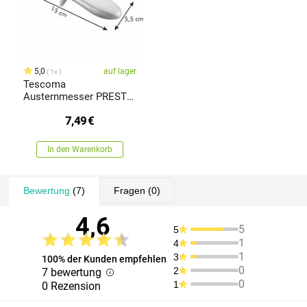
5,0
auf lager
1x
Tescoma
Austernmesser PRESTO
SEAFOOD
7,49
€
In den Warenkorb
Bewertung
(7)
Fragen
(0)
4,6
5
5
1
4
1
3
100% der Kunden empfehlen
0
2
7 bewertung
0
1
0 Rezension