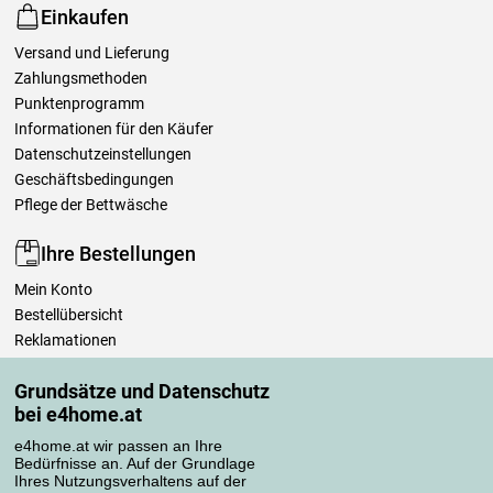
Einkaufen
Versand und Lieferung
Zahlungsmethoden
Punktenprogramm
Informationen für den Käufer
Datenschutzeinstellungen
Geschäftsbedingungen
Pflege der Bettwäsche
Ihre Bestellungen
Mein Konto
Bestellübersicht
Reklamationen
Widerrufsbelehrung
Grundsätze und Datenschutz
Einfach mehr wissen
bei e4home.at
Richtlinien zur Verarbeitung von Bewertungen
e4home.at wir passen an Ihre
Bedürfnisse an. Auf der Grundlage
Transportarten
Ihres Nutzungsverhaltens auf der