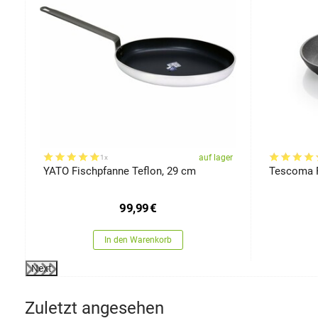
er
auf lager
1x
YATO Fischpfanne Teflon, 29 cm
Tescoma P
99,99
€
In den Warenkorb
Next
Zuletzt angesehen