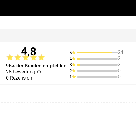
4,8
24
5
2
4
2
3
96% der Kunden empfehlen
0
2
28 bewertung
0
1
0 Rezension