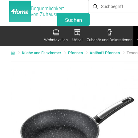
Bequemlichkeit
von Zuhause
Wohntextilien
Möbel
Zubehör und Dekorationen
Küche und Esszimmer
Pfannen
Antihaft-Pfannen
Tesco