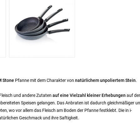
 Stone
Pfanne mit dem Charakter von
natürlichem unpoliertem Stein
.
s Fleisch und andere Zutaten
auf eine Vielzahl kleiner Erhebungen
auf de
 zubereiteten Speisen gelangen. Das Anbraten ist dadurch gleichmäßiger u
en, wo vor allem das Fleisch am Boden der Pfanne festklebt. Die in i-
türlichen Geschmack und ihre Saftigkeit.