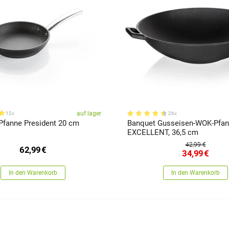
auf lager
12x
26x
fanne President 20 cm
Banquet Gusseisen-WOK-Pfa
EXCELLENT, 36,5 cm
42,99 €
62,99
€
34,99
€
In den Warenkorb
In den Warenkorb