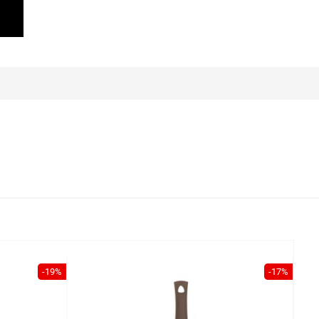
-19%
-17%