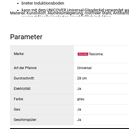
breiter Induktionsboden
kann mit dem UNICOVER Universal-Glasdeckel verwendet w
Material: Kunststoff, Aluminiumlegierung, rostfreier Stahl, Antihaf
geeignet für alle Herdarten einschließlich Induktion
spülmaschinenfest
Parameter
Marke:
Tescoma
Art der Pfanne:
Universal
Durchschnitt:
28 cm
Elektrizität:
Ja
Farbe:
grau
Gas:
Ja
Geschirrspüler:
Ja