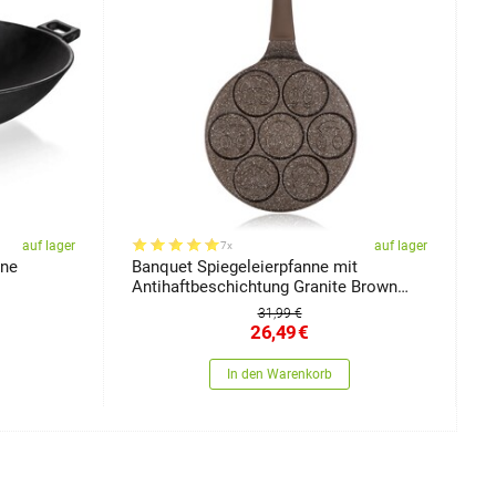
auf lager
auf lager
7x
nne
Banquet Spiegeleierpfanne mit
B
Antihaftbeschichtung Granite Brown
m
Smile, 26 cm
D
31,99 €
26,49
€
In den Warenkorb