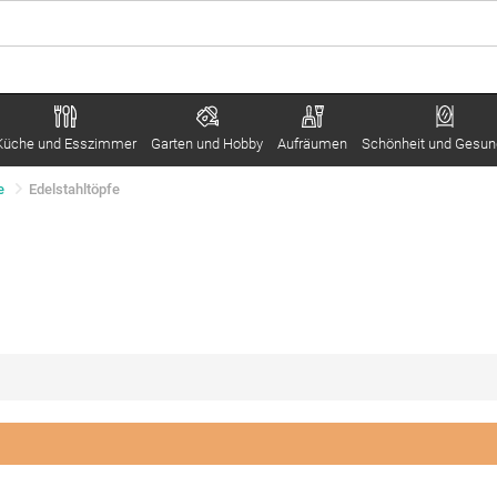
Küche und Esszimmer
Garten und Hobby
Aufräumen
Schönheit und Gesun
e
Edelstahltöpfe