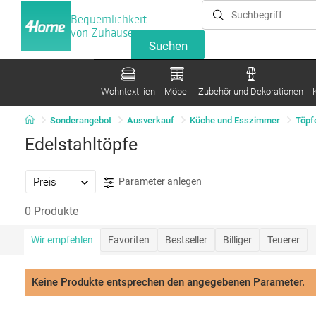
Bequemlichkeit
von Zuhause
Wohntextilien
Möbel
Zubehör und Dekorationen
Sonderangebot
Ausverkauf
Küche und Esszimmer
Töpf
Edelstahltöpfe
Preis
Parameter anlegen
0 Produkte
Wir empfehlen
Favoriten
Bestseller
Billiger
Teuerer
Keine Produkte entsprechen den angegebenen Parameter.