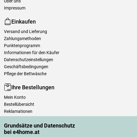
Über uns
Impressum
Einkaufen
Versand und Lieferung
Zahlungsmethoden
Punktenprogramm
Informationen für den Käufer
Datenschutzeinstellungen
Geschäftsbedingungen
Pflege der Bettwäsche
Ihre Bestellungen
Mein Konto
Bestellübersicht
Reklamationen
Widerrufsbelehrung
Grundsätze und Datenschutz
Einfach mehr wissen
bei e4home.at
Richtlinien zur Verarbeitung von Bewertungen