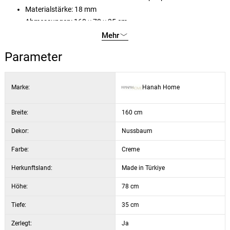
Materialstärke: 18 mm
Abmessungen: 160 × 78 × 35 cm
Höhe der Beine: 17 cm
Mehr
Griffe: Kunststoff
Parameter
Beine: Kunststoff
Anzahl der Stauräume: 4
Farbe: Nussbaum und Creme
Marke:
Hanah Home
Breite:
160 cm
Dekor:
Nussbaum
Farbe:
Creme
Herkunftsland:
Made in Türkiye
Höhe:
78 cm
Tiefe:
35 cm
Zerlegt:
Ja