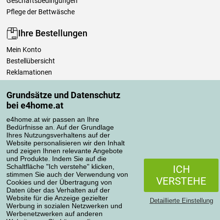
Geschäftsbedingungen
Pflege der Bettwäsche
Ihre Bestellungen
Mein Konto
Bestellübersicht
Reklamationen
Widerrufsbelehrung
Grundsätze und Datenschutz
Einfach mehr wissen
bei e4home.at
Richtlinien zur Verarbeitung von Bewertungen
e4home.at wir passen an Ihre
Bedürfnisse an. Auf der Grundlage
Transportarten
Ihres Nutzungsverhaltens auf der
Website personalisieren wir den Inhalt
und zeigen Ihnen relevante Angebote
und Produkte. Indem Sie auf die
Zahlungsmethoden
Schaltfläche "Ich verstehe" klicken,
ICH
stimmen Sie auch der Verwendung von
VERSTEHE
Cookies und der Übertragung von
Daten über das Verhalten auf der
Website für die Anzeige gezielter
Detaillierte Einstellung
Werbung in sozialen Netzwerken und
Werbenetzwerken auf anderen