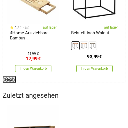
4,7
auf lager
auf lager
142x
4Home Ausziehbare
Beistelltisch Walnut
Bambus-
Badewannenablage
Royal
21,99 €
93,99
€
17,99
€
In den Warenkorb
In den Warenkorb
Next
Zuletzt angesehen