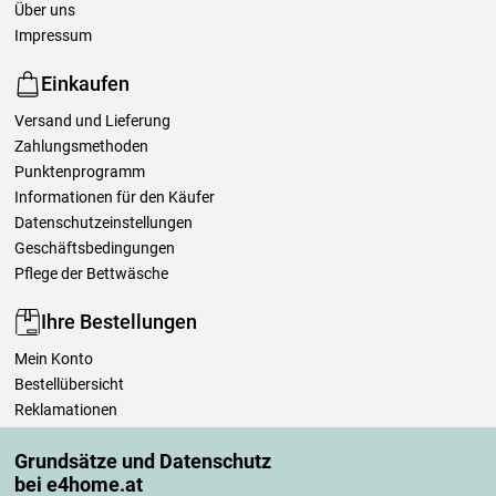
Über uns
Impressum
Einkaufen
Versand und Lieferung
Zahlungsmethoden
Punktenprogramm
Informationen für den Käufer
Datenschutzeinstellungen
Geschäftsbedingungen
Pflege der Bettwäsche
Ihre Bestellungen
Mein Konto
Bestellübersicht
Reklamationen
Widerrufsbelehrung
Grundsätze und Datenschutz
Einfach mehr wissen
bei e4home.at
Richtlinien zur Verarbeitung von Bewertungen