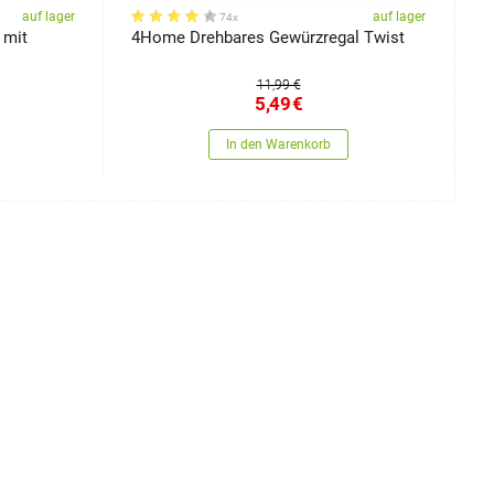
auf lager
auf lager
74x
 mit
4Home Drehbares Gewürzregal Twist
P
11,99 €
5,49
€
In den Warenkorb