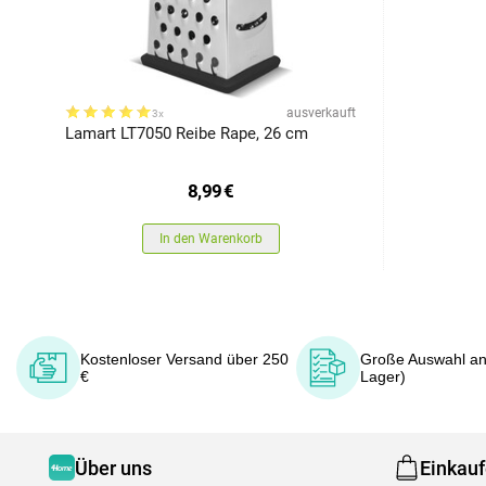
ausverkauft
3x
Lamart LT7050 Reibe Rape, 26 cm
8,99
€
In den Warenkorb
Kostenloser Versand über 250
Große Auswahl an
€
Lager)
Über uns
Einkau