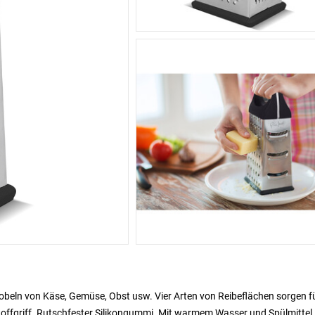
obeln von Käse, Gemüse, Obst usw. Vier Arten von Reibeflächen sorgen f
toffgriff. Rutschfester Silikongummi. Mit warmem Wasser und Spülmittel