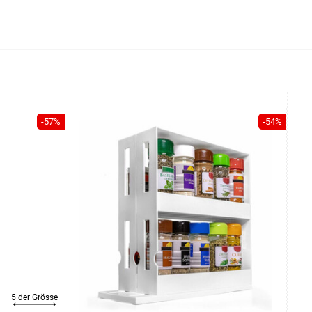
-57%
-54%
5 der Grösse