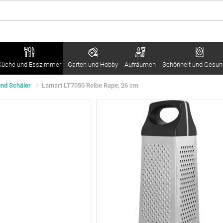
Küche und Esszimmer
Garten und Hobby
Aufräumen
Schönheit und Gesun
und Schäler
Lamart LT7050 Reibe Rape, 26 cm