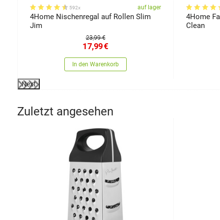
er
auf lager
592x
t
4Home Nischenregal auf Rollen Slim
4Home Fal
Jim
Clean
23,99 €
17,99
€
In den Warenkorb
Next
Zuletzt angesehen