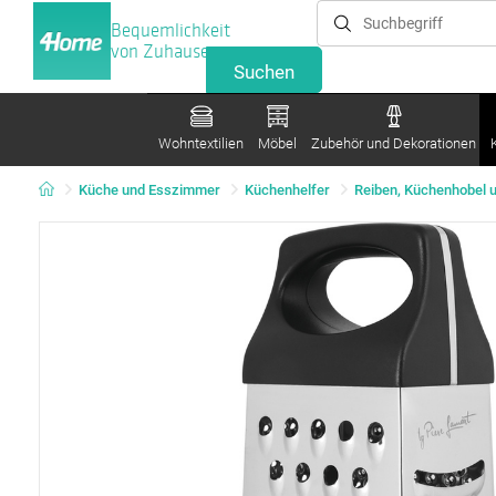
Bequemlichkeit
von Zuhause
Wohntextilien
Möbel
Zubehör und Dekorationen
Küche und Esszimmer
Küchenhelfer
Reiben, Küchenhobel 