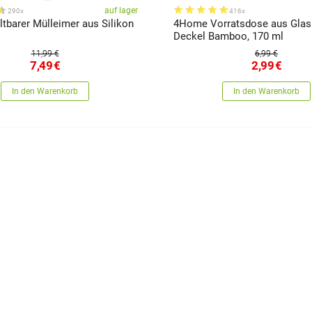
auf lager
290x
416x
tbarer Mülleimer aus Silikon
4Home Vorratsdose aus Glas
Deckel Bamboo, 170 ml
11,99 €
6,99 €
7,49
€
2,99
€
In den Warenkorb
In den Warenkorb