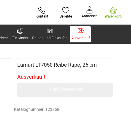
Anmelden
Kontakt
Beliebte
Warenkorb
dheit
Für Kinder
Reisen und Einkaufen
Ausverkauf
Lamart LT7050 Reibe Rape, 26 cm
Ausverkauft
In den Warenkorb
Katalognummer:
123768