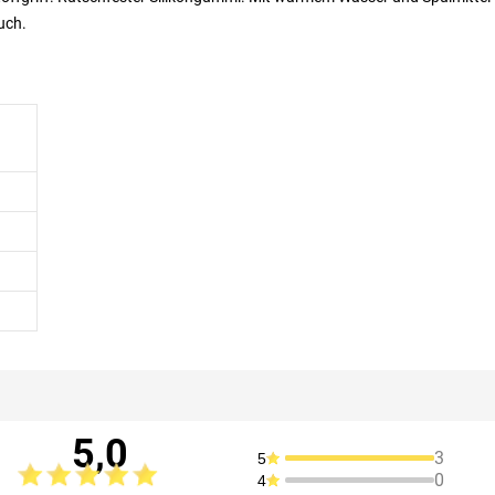
uch.
5,0
3
5
0
4