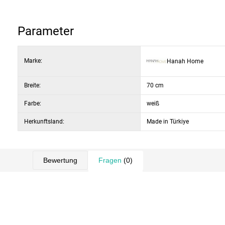
Maximale Tragkraft:
15 kg
Farbe:
Weiß
Parameter
Marke:
Hanah Home
Breite:
70 cm
Farbe:
weiß
Herkunftsland:
Made in Türkiye
Bewertung
Fragen
(0)