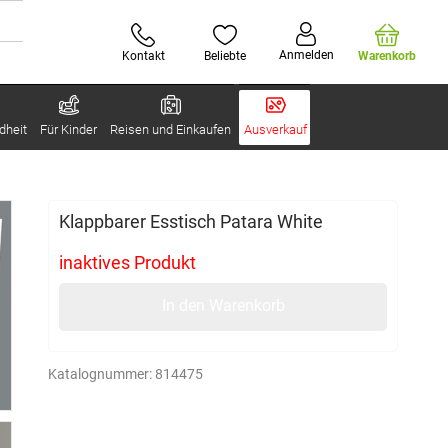
Anmelden
Kontakt
Beliebte
Warenkorb
dheit
Für Kinder
Reisen und Einkaufen
Ausverkauf
Klappbarer Esstisch Patara White
inaktives Produkt
In den Warenkorb
Katalognummer:
814475