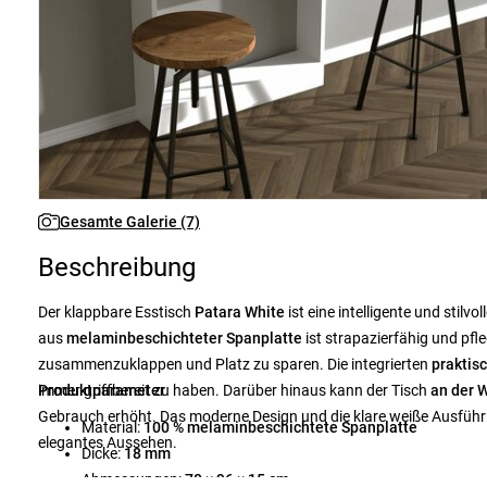
Gesamte Galerie (7)
Beschreibung
Der klappbare Esstisch
Patara White
ist eine intelligente und stilv
aus
melaminbeschichteter Spanplatte
ist strapazierfähig und pfl
zusammenzuklappen und Platz zu sparen. Die integrierten
praktis
immer griffbereit zu haben. Darüber hinaus kann der Tisch
Produktparameter
an der 
Gebrauch erhöht. Das moderne Design und die klare weiße Ausführung
Material:
100 % melaminbeschichtete Spanplatte
elegantes Aussehen.
Dicke:
18 mm
Abmessungen:
70 × 96 × 15 cm