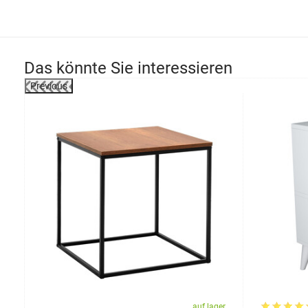
Das könnte Sie interessieren
Previous
-20%
er
auf lager