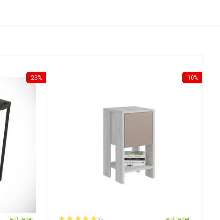
-23%
-10%
auf lager
auf lager
1x