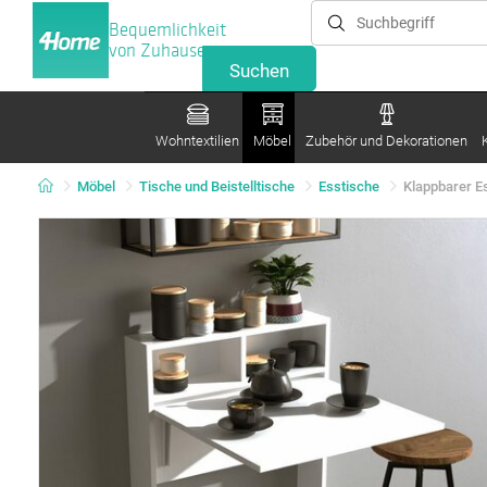
Bequemlichkeit
von Zuhause
Wohntextilien
Möbel
Zubehör und Dekorationen
Möbel
Tische und Beistelltische
Esstische
Klappbarer E