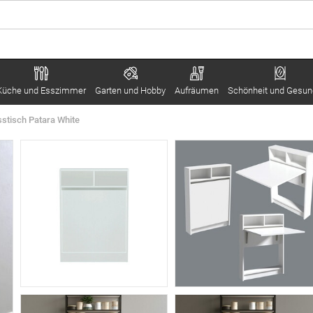
Küche und Esszimmer
Garten und Hobby
Aufräumen
Schönheit und Gesun
sstisch Patara White