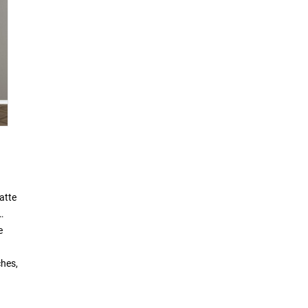
atte
e
ches,