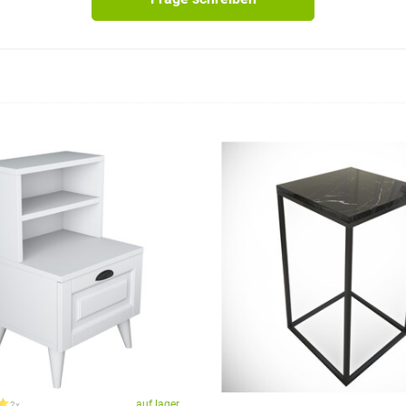
auf lager
2x