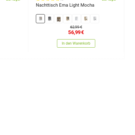
Nachttisch Ema Light Mocha
B
62,99 €
56,99
€
In den Warenkorb