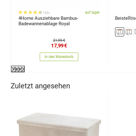
er
auf lager
142x
4Home Ausziehbare Bambus-
Beistellti
Badewannenablage Royal
21,99 €
17,99
€
In den Warenkorb
Next
Zuletzt angesehen