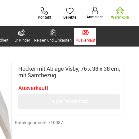
Anmelden
Kontakt
Beliebte
Warenkorb
dheit
Für Kinder
Reisen und Einkaufen
Ausverkauf
Hocker mit Ablage Visby, 76 x 38 x 38 cm,
mit Samtbezug
Ausverkauft
In den Warenkorb
Katalognummer:
710087