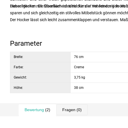
Habseligkeiten. Die Oberfläche des Hockers ist mit feinem Velours
Dieser Hocker mit Stauraum ist ideal für die Verwendung in Wo
sparen und sich gleichzeitig ein stilvolles Möbelstück gönnen möch
Der Hocker lässt sich leicht zusammenklappen und verstauen. Ma
Parameter
Breite:
76 cm
Farbe:
Creme
Gewicht:
3,75 kg
Höhe:
38 cm
Bewertung
(2)
Fragen
(0)