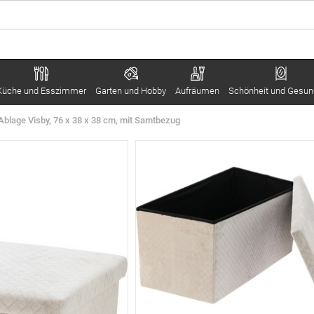
Küche und Esszimmer
Garten und Hobby
Aufräumen
Schönheit und Gesun
Ablage Visby, 76 x 38 x 38 cm, mit Samtbezug