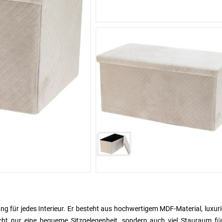
ng für jedes Interieur. Er besteht aus hochwertigem MDF-Material, luxu
icht nur eine bequeme Sitzgelegenheit, sondern auch viel Stauraum fü