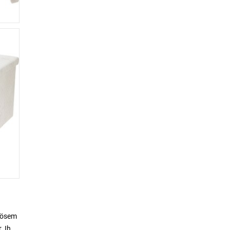
riösem
r Ihre