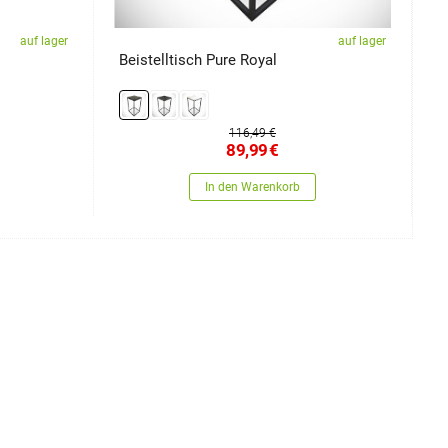
auf lager
auf lager
Beistelltisch Pure Royal
N
116,49 €
89,99
€
In den Warenkorb