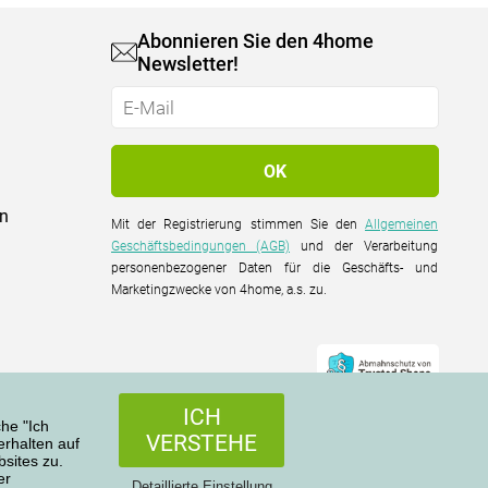
Abonnieren Sie den 4home
Newsletter!
on
Mit der Registrierung stimmen Sie den
Allgemeinen
Geschäftsbedingungen (AGB)
und der Verarbeitung
personenbezogener Daten für die Geschäfts- und
Marketingzwecke von 4home, a.s. zu.
ICH
che "Ich
VERSTEHE
rhalten auf
sites zu.
er
Alle Rechte vorbehalten © 2004-2026 4home, a.s.
Detaillierte Einstellung