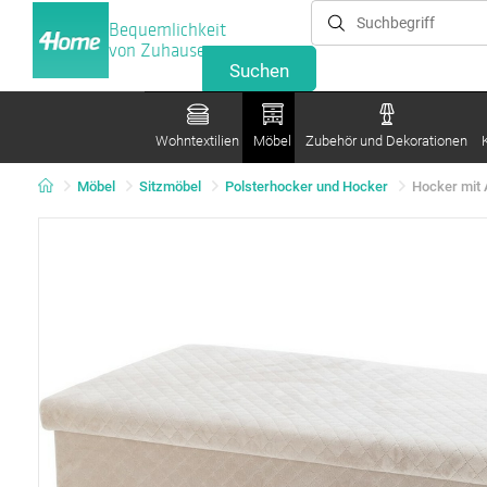
Bequemlichkeit
von Zuhause
Wohntextilien
Möbel
Zubehör und Dekorationen
Möbel
Sitzmöbel
Polsterhocker und Hocker
Hocker mit 