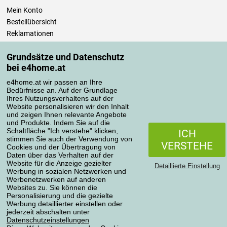
Mein Konto
Bestellübersicht
Reklamationen
Widerrufsbelehrung
Grundsätze und Datenschutz
Einfach mehr wissen
bei e4home.at
Richtlinien zur Verarbeitung von Bewertungen
e4home.at wir passen an Ihre
Bedürfnisse an. Auf der Grundlage
Transportarten
Ihres Nutzungsverhaltens auf der
Website personalisieren wir den Inhalt
und zeigen Ihnen relevante Angebote
und Produkte. Indem Sie auf die
Zahlungsmethoden
Schaltfläche "Ich verstehe" klicken,
ICH
stimmen Sie auch der Verwendung von
VERSTEHE
Cookies und der Übertragung von
Daten über das Verhalten auf der
Website für die Anzeige gezielter
Detaillierte Einstellung
Werbung in sozialen Netzwerken und
Werbenetzwerken auf anderen
Websites zu. Sie können die
Personalisierung und die gezielte
Werbung detaillierter einstellen oder
Datenschutzerklärung
jederzeit abschalten unter
Datenschutzeinstellungen