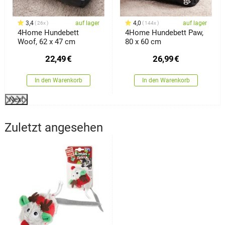
3,4
auf lager
4,0
auf lager
26x
144x
4Home Hundebett
4Home Hundebett Paw,
Woof, 62 x 47 cm
80 x 60 cm
22,49
€
26,99
€
In den Warenkorb
In den Warenkorb
Next
Zuletzt angesehen