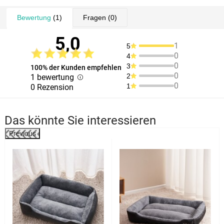
Bewertung
(1)
Fragen
(0)
5,0
1
5
0
4
0
3
100% der Kunden empfehlen
0
2
1 bewertung
0
1
0 Rezension
Das könnte Sie interessieren
Previous
%