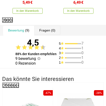
5,49
€
6,49
€
In den Warenkorb
In den Warenkorb
Next
Bewertung
(9)
Fragen
(0)
4,5
7
5
1
4
0
3
88% der Kunden empfehlen
1
2
9 bewertung
0
1
0 Rezension
Das könnte Sie interessieren
Previous
%
-47%
-28%