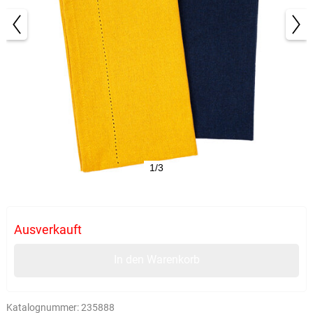
1/3
Ausverkauft
In den Warenkorb
Katalognummer:
235888