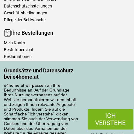
Datenschutzeinstellungen
Geschäftsbedingungen
Pflege der Bettwäsche
Ihre Bestellungen
Mein Konto
Bestellübersicht
Reklamationen
Widerrufsbelehrung
Grundsätze und Datenschutz
Einfach mehr wissen
bei e4home.at
Richtlinien zur Verarbeitung von Bewertungen
e4home.at wir passen an Ihre
Bedürfnisse an. Auf der Grundlage
Transportarten
Ihres Nutzungsverhaltens auf der
Website personalisieren wir den Inhalt
und zeigen Ihnen relevante Angebote
und Produkte. Indem Sie auf die
Zahlungsmethoden
Schaltfläche "Ich verstehe" klicken,
ICH
stimmen Sie auch der Verwendung von
VERSTEHE
Cookies und der Übertragung von
Daten über das Verhalten auf der
Website für die Anzeige gezielter