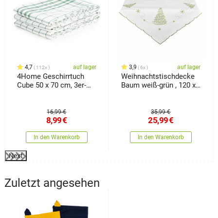
4,7
auf lager
3,9
auf lager
112x
6x
4Home Geschirrtuch
Weihnachtstischdecke
Cube 50 x 70 cm, 3er-
Baum weiß-grün , 120 x
Set
140 cm
16,99 €
35,99 €
8,99
€
25,99
€
In den Warenkorb
In den Warenkorb
Next
Zuletzt angesehen