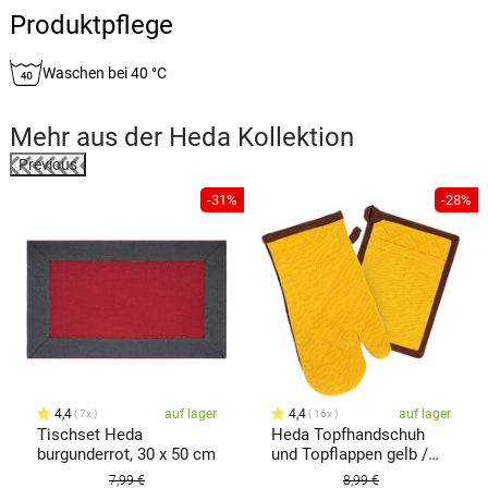
Produktpflege
Waschen bei 40 °C
Mehr aus der
Heda
Kollektion
Previous
%
-31%
-28%
4,4
auf lager
4,4
auf lager
7x
16x
Tischset Heda
Heda Topfhandschuh
burgunderrot, 30 x 50 cm
und Topflappen gelb /
braun, 2er Set
7,99 €
8,99 €