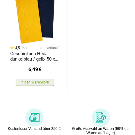
4,5
ausverkauft
9x
Geschirrtuch Heda
dunkelblau / gelb, 50 x
70 cm, Set 2 St.
6,49
€
In den Warenkorb
Kostenloser Versand über 250 €
Große Auswahl an Waren (99% der
Waren auf Lager)