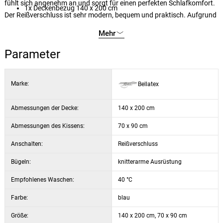
fühlt sich angenehm an und sorgt für einen perfekten Schlafkomfort.
1x Deckenbezug 140 x 200 cm
Der Reißverschluss ist sehr modern, bequem und praktisch. Aufgrund
des möglichen Abriebs der Farben in der Waschmaschine empfehlen
Mehr
wir, die Bettwäsche auf der Rückseite zu waschen.
Parameter
Marke:
Bellatex
Abmessungen der Decke:
140 x 200 cm
Abmessungen des Kissens:
70 x 90 cm
Anschalten:
Reißverschluss
Bügeln:
knitterarme Ausrüstung
Empfohlenes Waschen:
40 °C
Farbe:
blau
Größe:
140 x 200 cm, 70 x 90 cm