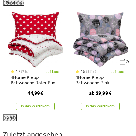
Previous
%
2x
4,7
auf lager
4,5
auf lager
78x
331x
4Home Krepp-
4Home Krepp-
Bettwäsche Roter Punkt,
Bettwäsche Pink
220 x 200 cm, 2 Stück
Illusion
44,99
€
ab
29,99
€
70 x 90 cm
In den Warenkorb
In den Warenkorb
Next
Zuletzt angesehen