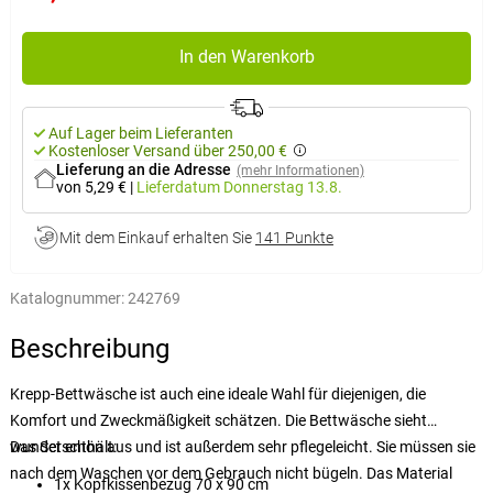
In den Warenkorb
Auf Lager beim Lieferanten
Kostenloser Versand über 250,00 €
Lieferung an die Adresse
(mehr Informationen)
von 5,29 €
|
Lieferdatum
Donnerstag 13.8.
Mit dem Einkauf erhalten Sie
141 Punkte
Katalognummer:
242769
Beschreibung
Krepp-Bettwäsche ist auch eine ideale Wahl für diejenigen, die
Komfort und Zweckmäßigkeit schätzen. Die Bettwäsche sieht
wunderschön aus und ist außerdem sehr pflegeleicht. Sie müssen sie
Das Set enthält:
nach dem Waschen vor dem Gebrauch nicht bügeln. Das Material
1x Kopfkissenbezug 70 x 90 cm