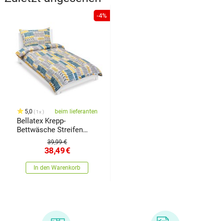
-4%
5,0
beim lieferanten
1x
Bellatex Krepp-
Bettwäsche Streifen
Blau-Gelb, 140 x 200 cm,
39,99 €
70 x 90 cm
38,49
€
In den Warenkorb