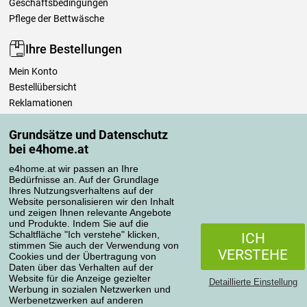
Geschäftsbedingungen
Pflege der Bettwäsche
Ihre Bestellungen
Mein Konto
Bestellübersicht
Reklamationen
Widerrufsbelehrung
Grundsätze und Datenschutz
Einfach mehr wissen
bei e4home.at
Richtlinien zur Verarbeitung von Bewertungen
e4home.at wir passen an Ihre
Bedürfnisse an. Auf der Grundlage
Transportarten
Ihres Nutzungsverhaltens auf der
Website personalisieren wir den Inhalt
und zeigen Ihnen relevante Angebote
und Produkte. Indem Sie auf die
Zahlungsmethoden
Schaltfläche "Ich verstehe" klicken,
ICH
stimmen Sie auch der Verwendung von
VERSTEHE
Cookies und der Übertragung von
Daten über das Verhalten auf der
Website für die Anzeige gezielter
Detaillierte Einstellung
Werbung in sozialen Netzwerken und
Werbenetzwerken auf anderen