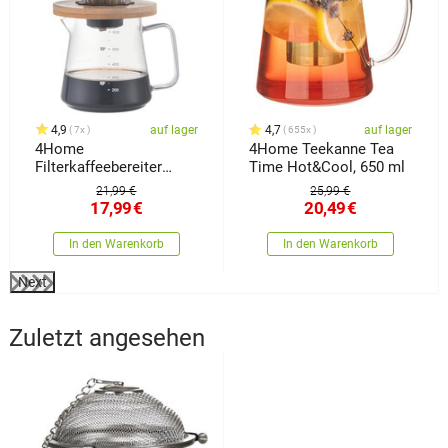
4,9
auf lager
4,7
auf lager
7x
655x
4Home
4Home Teekanne Tea
Filterkaffeebereiter
Time Hot&Cool, 650 ml
Dripper, 600 ml
21,99 €
25,99 €
17,99
€
20,49
€
In den Warenkorb
In den Warenkorb
Next
Zuletzt angesehen