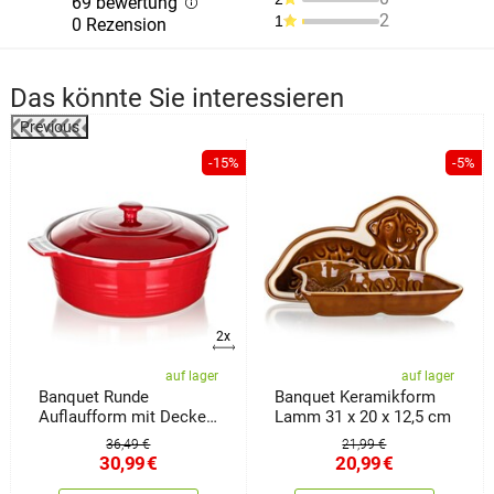
69 bewertung
2
1
0 Rezension
Das könnte Sie interessieren
Previous
%
-15%
-5%
2x
auf lager
auf lager
Banquet Runde
Banquet Keramikform
Auflaufform mit Deckel
Lamm 31 x 20 x 12,5 cm
Culinaria Red 3 l
36,49 €
21,99 €
30,99
€
20,99
€