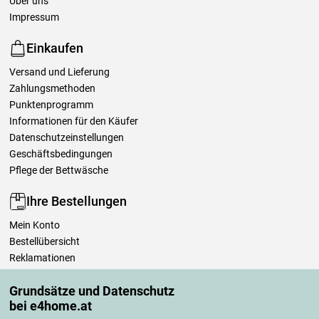
Über uns
Impressum
Einkaufen
Versand und Lieferung
Zahlungsmethoden
Punktenprogramm
Informationen für den Käufer
Datenschutzeinstellungen
Geschäftsbedingungen
Pflege der Bettwäsche
Ihre Bestellungen
Mein Konto
Bestellübersicht
Reklamationen
Widerrufsbelehrung
Grundsätze und Datenschutz
Einfach mehr wissen
bei e4home.at
Richtlinien zur Verarbeitung von Bewertungen