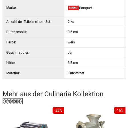
Marke:
Banquet
Anzahl der Teile in einem Set:
2 ks
Durchschnitt:
3,5 cm
Farbe:
weiß
Geschirrspüler:
Ja
Höhe:
3,5 cm
Material:
Kunststoff
Mehr aus der
Culinaria
Kollektion
Previous
%
-22%
-16%