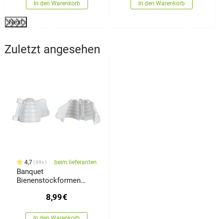
In den Warenkorb
In den Warenkorb
Next
Zuletzt angesehen
4,7
beim lieferanten
69x
Banquet
Bienenstockformen
Culinaria, 2 Stück
8,99
€
In den Warenkorb