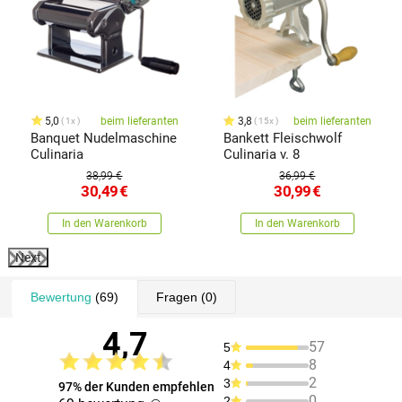
5,0
beim lieferanten
3,8
beim lieferanten
1x
15x
Banquet Nudelmaschine
Bankett Fleischwolf
Culinaria
Culinaria v. 8
38,99 €
36,99 €
30,49
€
30,99
€
In den Warenkorb
In den Warenkorb
Next
Bewertung
(69)
Fragen
(0)
4,7
57
5
8
4
2
3
97% der Kunden empfehlen
0
2