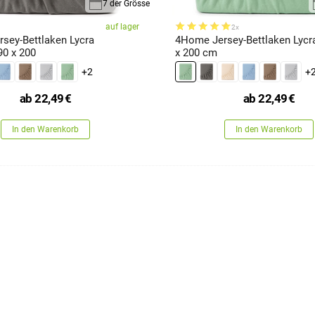
7 der Grösse
auf lager
2x
sey-Bettlaken Lycra
4Home Jersey-Bettlaken Lycra
 90 x 200
x 200 cm
+2
+
ab
22,49
€
ab
22,49
€
In den Warenkorb
In den Warenkorb