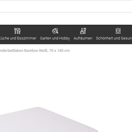
Küche und Esszimmer
Garten und Hobby
Aufräumen
Schönheit und Gesun
nderbettlaken Bamboo Weiß, 70 x 140 cm