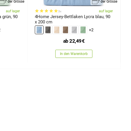
7 der Grösse
7 der Grösse
auf lager
auf lager
3x
 grün, 90
4Home Jersey-Bettlaken Lycra blau, 90
4
x 200 cm
x
2
+2
ab
22,49
€
In den Warenkorb