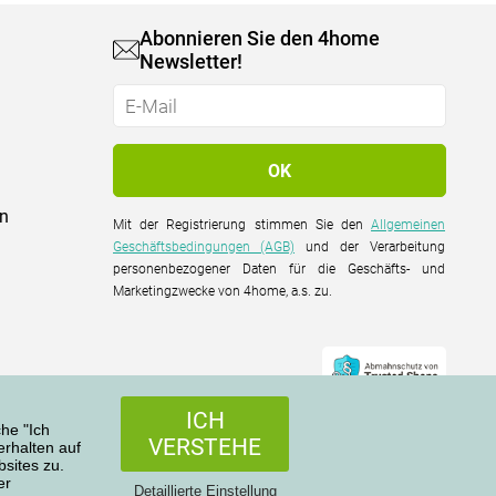
Abonnieren Sie den 4home
Newsletter!
on
Mit der Registrierung stimmen Sie den
Allgemeinen
Geschäftsbedingungen (AGB)
und der Verarbeitung
personenbezogener Daten für die Geschäfts- und
Marketingzwecke von 4home, a.s. zu.
ICH
che "Ich
VERSTEHE
rhalten auf
sites zu.
er
Alle Rechte vorbehalten © 2004-2026 4home, a.s.
Detaillierte Einstellung