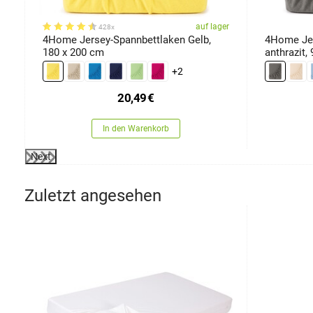
össen
er
auf lager
428x
4Home Jersey-Spannbettlaken Gelb,
4Home Jer
180 x 200 cm
anthrazit,
+2
20,49
€
In den Warenkorb
Next
Zuletzt angesehen