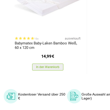
ausverkauft
13x
Babymatex Baby-Laken Bamboo Weiß,
60 x 120 cm
14,99
€
In den Warenkorb
Kostenloser Versand über 250
Große Auswahl an
€
Lager)