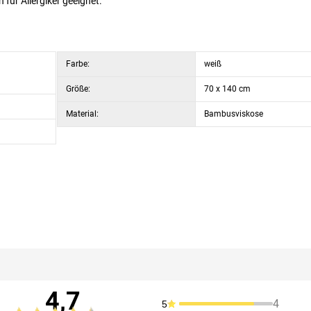
für Allergiker geeignet.
Farbe:
weiß
Größe:
70 x 140 cm
Material:
Bambusviskose
4,7
4
5