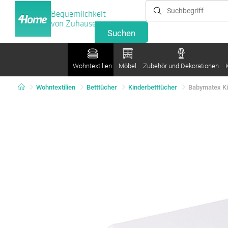
Bequemlichkeit
von Zuhause
Wohntextilien
Möbel
Zubehör und Dekorationen
Wohntextilien
Betttücher
Kinderbetttücher
Babymatex Ki