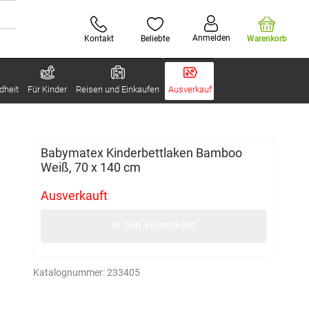
Anmelden
Kontakt
Beliebte
Warenkorb
dheit
Für Kinder
Reisen und Einkaufen
Ausverkauf
Babymatex Kinderbettlaken Bamboo
Weiß, 70 x 140 cm
Ausverkauft
In den Warenkorb
Katalognummer:
233405