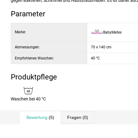
gegen Bakterien, Schimmel und Hausstaubmilben. Es ist daher auch 
Parameter
Marke:
BabyMatex
Abmessungen:
70 x 140 cm
Empfohlenes Waschen:
40 °C
Produktpflege
Waschen bei 40 °C
Bewertung
(5)
Fragen
(0)