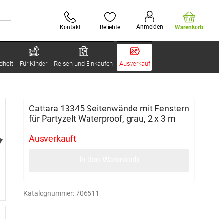
Anmelden
Kontakt
Beliebte
Warenkorb
dheit
Für Kinder
Reisen und Einkaufen
Ausverkauf
Cattara 13345 Seitenwände mit Fenstern
für Partyzelt Waterproof, grau, 2 x 3 m
Ausverkauft
In den Warenkorb
Katalognummer:
706511