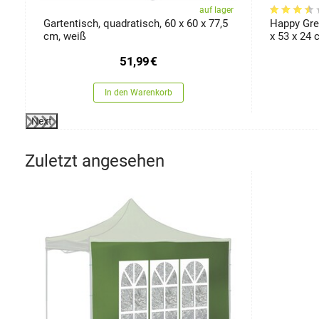
er
auf lager
Gartentisch, quadratisch, 60 x 60 x 77,5
Happy Green Klap
cm, weiß
x 53 x 24
51,99
€
In den Warenkorb
Next
Zuletzt angesehen