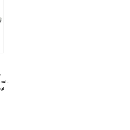
e
 auf
igt