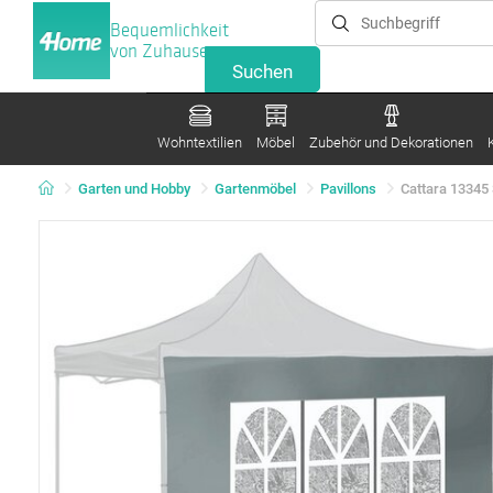
Bequemlichkeit
von Zuhause
Wohntextilien
Möbel
Zubehör und Dekorationen
Garten und Hobby
Gartenmöbel
Pavillons
Cattara 13345 