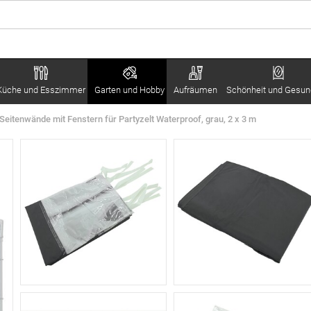
Küche und Esszimmer
Garten und Hobby
Aufräumen
Schönheit und Gesun
Seitenwände mit Fenstern für Partyzelt Waterproof, grau, 2 x 3 m