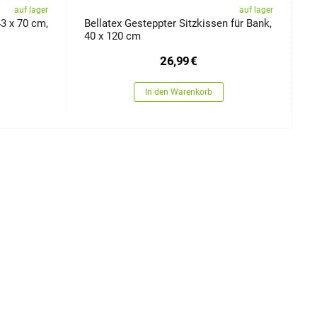
auf lager
auf lager
43 x 70 cm,
Bellatex Gesteppter Sitzkissen für Bank,
M
40 x 120 cm
26,99
€
In den Warenkorb