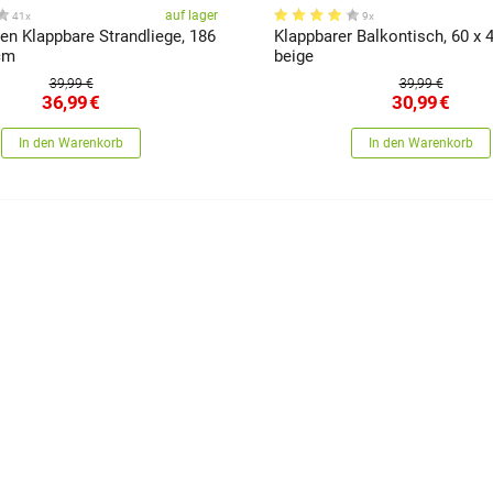
auf lager
41x
9x
pbare Strandliege, 186
Klappbarer Balkontisch, 60 x 
 cm
beige
39,99 €
39,99 €
36,99
€
30,99
€
In den Warenkorb
In den Warenkorb