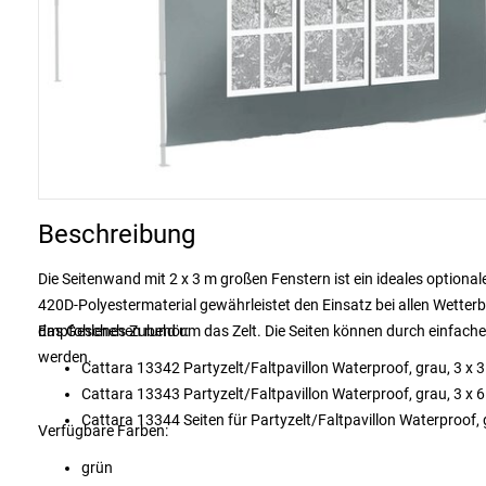
Beschreibung
Die Seitenwand mit 2 x 3 m großen Fenstern ist ein ideales optiona
420D-Polyestermaterial gewährleistet den Einsatz bei allen Wette
das Geschehen rund um das Zelt. Die Seiten können durch einfaches
Empfohlenes Zubehör:
werden.
Cattara 13342 Partyzelt/Faltpavillon Waterproof, grau, 3 x 
Cattara 13343 Partyzelt/Faltpavillon Waterproof, grau, 3 x 
Cattara 13344 Seiten für Partyzelt/Faltpavillon Waterproof, 
Verfügbare Farben:
grün