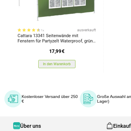
ausverkauft
1x
Cattara 13341 Seitenwände mit
Fenstern für Partyzelt Waterproof, grün,
2 x 3 m
17,99
€
In den Warenkorb
Kostenloser Versand über 250
Große Auswahl an
€
Lager)
Über uns
Einkau