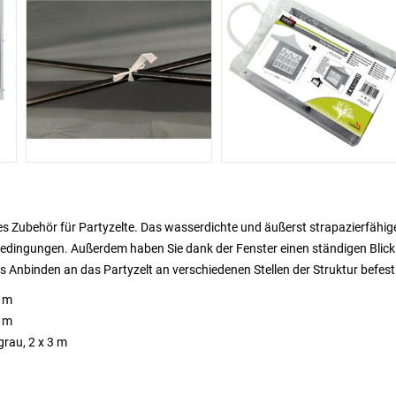
les Zubehör für Partyzelte. Das wasserdichte und äußerst strapazierfähig
rbedingungen. Außerdem haben Sie dank der Fenster einen ständigen Blick
 Anbinden an das Partyzelt an verschiedenen Stellen der Struktur befest
3 m
6 m
grau, 2 x 3 m